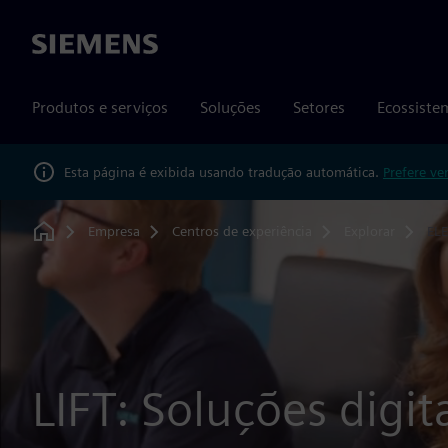
Siemens
Produtos e serviços
Soluções
Setores
Ecossiste
Esta página é exibida usando tradução automática.
Prefere ve
Empresa
Centros de experiência
Explorar
EL
Home
LIFT: Soluções digit