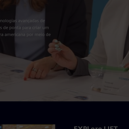
cnologias avançadas de
s de ponta para criar um
ra americana por meio de
EXPLore LIFT