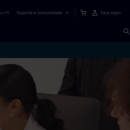
Suporte e comunidade
Faça login
n
|
PT
P
c
S
A