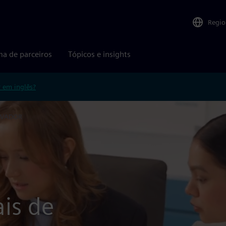
Regio
ma de parceiros
Tópicos e insights
r em inglês?
EVADOR
ais de