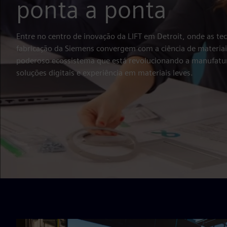
ponta a ponta
Entre no centro de inovação da LIFT em Detroit, onde as te
fabricação da Siemens convergem com a ciência de materiai
poderoso ecossistema que está revolucionando a manufatu
soluções digitais e experiência em materiais leves.