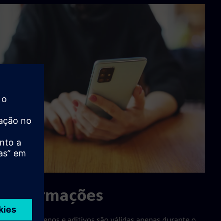
s informações
 sobre alérgenos e aditivos são válidas apenas durante o