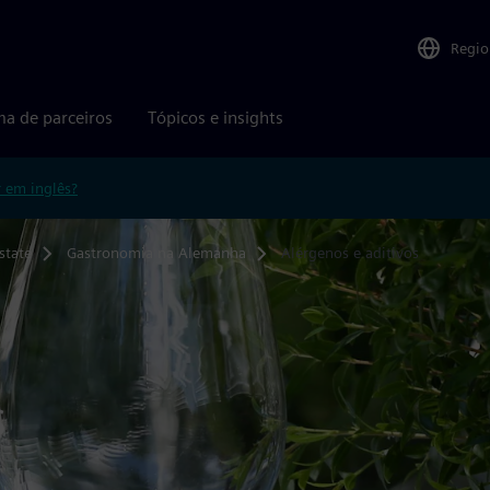
Regio
ma de parceiros
Tópicos e insights
r em inglês?
state
Gastronomia na Alemanha
Alérgenos e aditivos
s