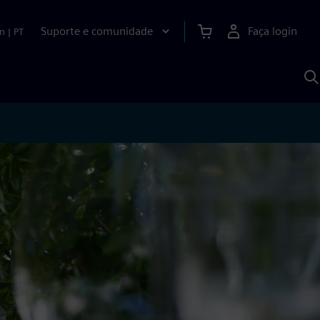
Suporte e comunidade
Faça login
n
|
PT
P
c
S
A