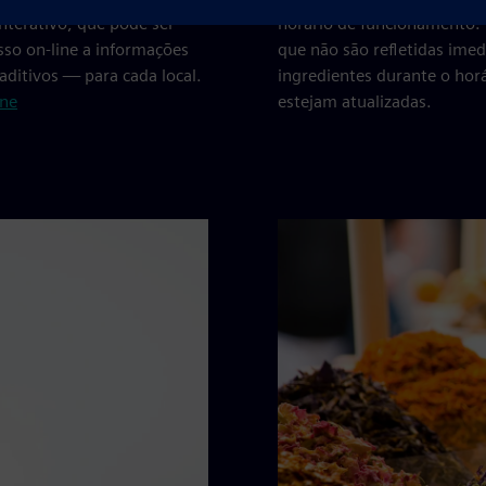
nterativo, que pode ser
horário de funcionamento. 
so on-line a informações
que não são refletidas ime
aditivos — para cada local.
ingredientes durante o hor
ine
estejam atualizadas.