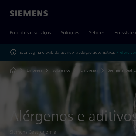
Siemens
Produtos e serviços
Soluções
Setores
Ecossiste
Esta página é exibida usando tradução automática.
Prefere ve
Empresa
Sobre nós
Empresas
Siemens Real E
Home
Alérgenos e aditivo
Siemens Gastronomia