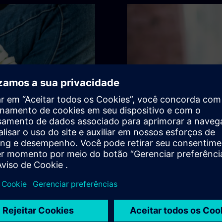
ações
Validade da
inem claramente todos os
Observe que as informações