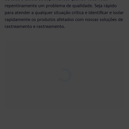
repentinamente um problema de qualidade. Seja rápido
para atender a qualquer situação crítica e identificar e isolar
rapidamente os produtos afetados com nossas soluções de
rastreamento e rastreamento.
Play
01:22
Play
Mute
Settings
PIP
Enter
fulls