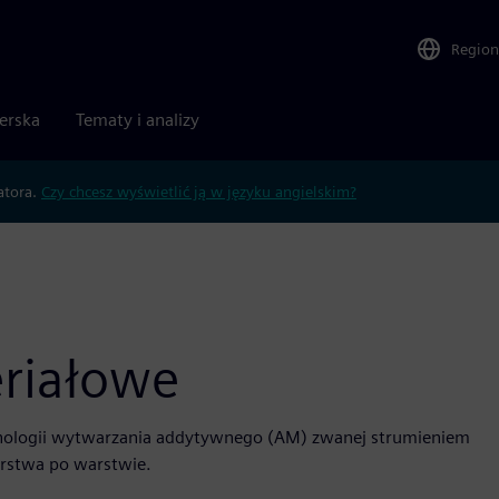
Region
nerska
Tematy i analizy
atora.
Czy chcesz wyświetlić ją w języku angielskim?
riałowe
echnologii wytwarzania addytywnego (AM) zwanej strumieniem
arstwa po warstwie.