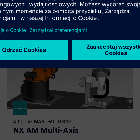
ADDITIVE MANUFACTURING
NX AM Multi-Axis