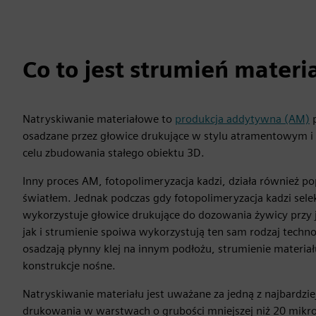
Co to jest strumień materi
Natryskiwanie materiałowe to
produkcja addytywna (AM)
p
osadzane przez głowice drukujące w stylu atramentowym i z
celu zbudowania stałego obiektu 3D.
Inny proces AM, fotopolimeryzacja kadzi, działa również p
światłem. Jednak podczas gdy fotopolimeryzacja kadzi sele
wykorzystuje głowice drukujące do dozowania żywicy przy 
jak i strumienie spoiwa wykorzystują ten sam rodzaj techno
osadzają płynny klej na innym podłożu, strumienie materia
konstrukcje nośne.
Natryskiwanie materiału jest uważane za jedną z najbardz
drukowania w warstwach o grubości mniejszej niż 20 mikr