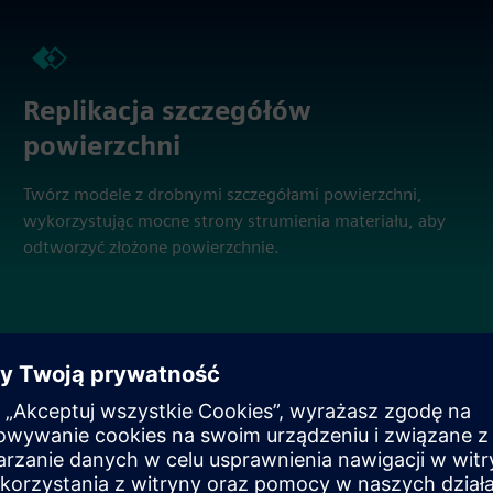
Replikacja szczegółów
powierzchni
Twórz modele z drobnymi szczegółami powierzchni,
wykorzystując mocne strony strumienia materiału, aby
odtworzyć złożone powierzchnie.