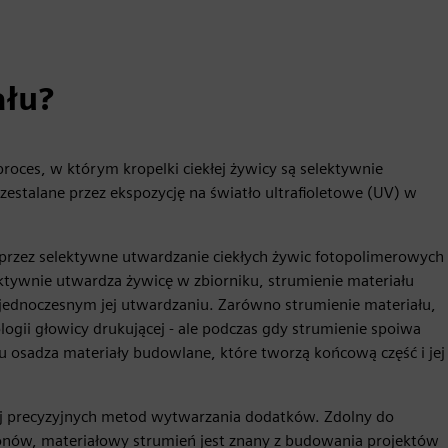
ału?
roces, w którym kropelki ciekłej żywicy są selektywnie
estalane przez ekspozycję na światło ultrafioletowe (UV) w
oprzez selektywne utwardzanie ciekłych żywic fotopolimerowych
ktywnie utwardza żywicę w zbiorniku, strumienie materiału
jednoczesnym jej utwardzaniu. Zarówno strumienie materiału,
logii głowicy drukującej - ale podczas gdy strumienie spoiwa
łu osadza materiały budowlane, które tworzą końcową część i jej
iej precyzyjnych metod wytwarzania dodatków. Zdolny do
onów, materiałowy strumień jest znany z budowania projektów