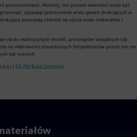
mi powierzchniami. Niestety, ten poziom wierności może być
 przesunąć, używając jednocześnie wielu głowic drukujących w
rukujące pozwalają również na użycie wielu materiałów i
aje się do realistycznych modeli, prototypów wizualnych lub
ędu na właściwości utwardzonych fotopolimerów proces ten nie
ych lub nośnych.
-Axis
|
NX AM Build Optimizer
 materiałów