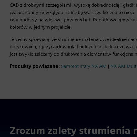
CAD z drobnymi szczegółami, wysoką dokładnością i gładki
czasochłonny ze względu na liczbę warstw. Można to nieco
celu budowy na większej powierzchni. Dodatkowe głowice d
kolorów w jednym projekcie.
Te cechy sprawiają, że strumienie materiałowe idealnie nad
dotykowych, oprzyrządowania i odlewania. Jednak ze wzgl
jest zwykle zalecany do drukowania elementów funkcjonaln
Produkty powiązane
:
Samolot stały NX AM
|
NX AM Multi
Zrozum zalety strumienia