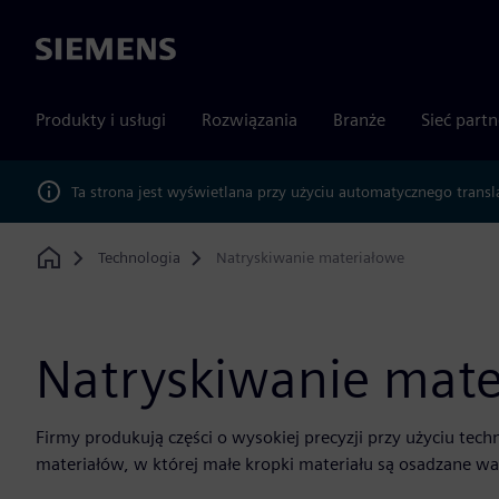
Siemens
Produkty i usługi
Rozwiązania
Branże
Sieć part
Ta strona jest wyświetlana przy użyciu automatycznego transl
Technologia
Natryskiwanie materiałowe
Home
Natryskiwanie mate
Firmy produkują części o wysokiej precyzji przy użyciu t
materiałów, w której małe kropki materiału są osadzane w