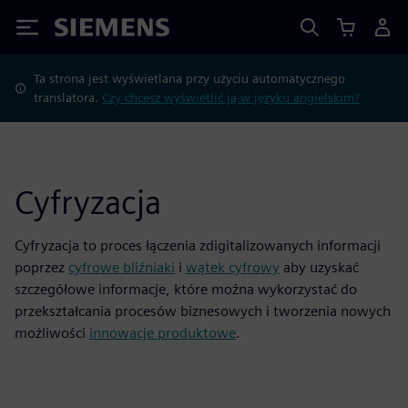
Siemens
Ta strona jest wyświetlana przy użyciu automatycznego
translatora.
Czy chcesz wyświetlić ją w języku angielskim?
Cyfryzacja
Cyfryzacja to proces łączenia zdigitalizowanych informacji
poprzez
cyfrowe bliźniaki
i
wątek cyfrowy
aby uzyskać
szczegółowe informacje, które można wykorzystać do
przekształcania procesów biznesowych i tworzenia nowych
możliwości
innowacje produktowe
.