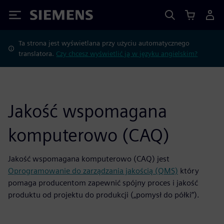
Siemens
Ta strona jest wyświetlana przy użyciu automatycznego
translatora.
Czy chcesz wyświetlić ją w języku angielskim?
Jakość wspomagana
komputerowo (CAQ)
Jakość wspomagana komputerowo (CAQ) jest
Oprogramowanie do zarządzania jakością (QMS)
który
pomaga producentom zapewnić spójny proces i jakość
produktu od projektu do produkcji („pomysł do półki”).