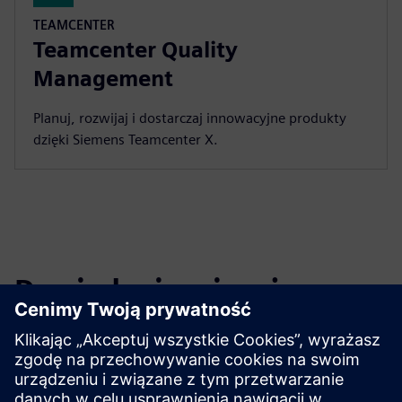
TEAMCENTER
Teamcenter Quality
Management
Planuj, rozwijaj i dostarczaj innowacyjne produkty
dzięki Siemens Teamcenter X.
Dowiedz się więcej
Obejrzyj