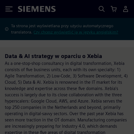
Siemens
Ta strona jest wyświetlana przy użyciu automatycznego
translatora.
Czy chcesz wyświetlić ją w języku angielskim?
Data & AI strategy w oparciu o Xebia
As a one-stop-shop consultancy in digital transformation, Xebia
consists of five business units, each with its own specialty: 1)
Agile Transformation, 2) Low-Code, 3) Software Development, 4)
Cloud, 5) Data & AI. Xebia is renowned in the IT market for its
knowledge and expertise across these five domains. Xebia's
success is largely due to its close collaboration with the three
hyperscalers: Google Cloud, AWS, and Azure. Xebia serves the
top 250 companies in the Netherlands and beyond, primarily
operating in digital-savvy sectors. Over the past year Xebia has
seen more traction in the OT domain. Manufacturing companies
are increasingly preparing for Industry 4.0, which demands
expertise in these five areas of digital transformation