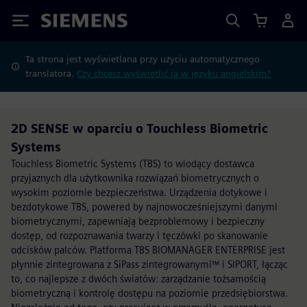
Siemens
Ta strona jest wyświetlana przy użyciu automatycznego
translatora.
Czy chcesz wyświetlić ją w języku angielskim?
2D SENSE w oparciu o Touchless Biometric
Systems
Touchless Biometric Systems (TBS) to wiodący dostawca
przyjaznych dla użytkownika rozwiązań biometrycznych o
wysokim poziomie bezpieczeństwa. Urządzenia dotykowe i
bezdotykowe TBS, powered by najnowocześniejszymi danymi
biometrycznymi, zapewniają bezproblemowy i bezpieczny
dostęp, od rozpoznawania twarzy i tęczówki po skanowanie
odcisków palców. Platforma TBS BIOMANAGER ENTERPRISE jest
płynnie zintegrowana z SiPass zintegrowanymi™ i SIPORT, łącząc
to, co najlepsze z dwóch światów: zarządzanie tożsamością
biometryczną i kontrolę dostępu na poziomie przedsiębiorstwa.