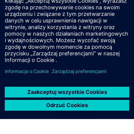
APIs integracji
Dostęp administratora
Aktualizacje Software
Infrastruktura sieciowa
Protokoły Security
Baza danych użytkowników
Protokoły wierzytelniania