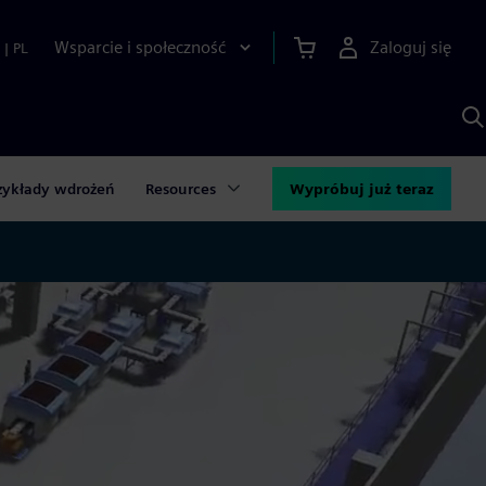
Wsparcie i społeczność
Zaloguj się
|
PL
S
z
p
S
A
zykłady wdrożeń
Resources
Wypróbuj już teraz