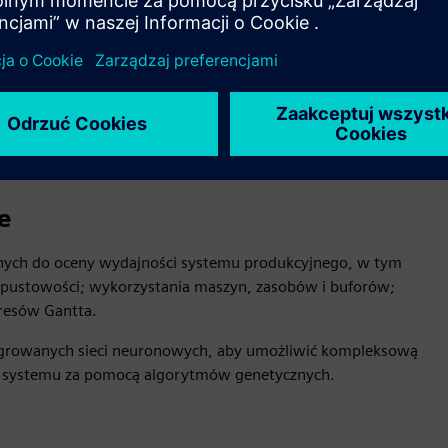
mi jak NX Line Designer, Teamcenter, Simcenter HEEDS, Opcenter
e
znych do oceny wydajności systemu produkcyjnego, w tym
epustowości; wykorzystania maszyn, zasobów i buforów;
kresów Gantta.
ntegrowanych sieci neuronowych, aby umożliwić kompleksową
 systemu za pomocą algorytmów genetycznych.