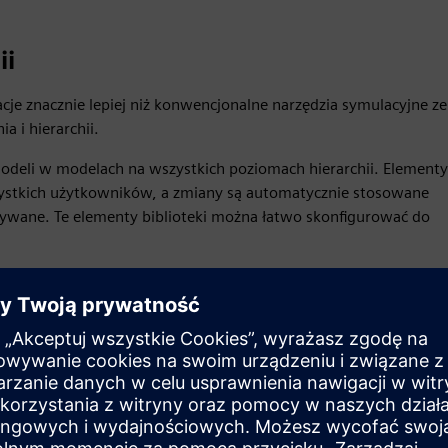
ii
cje znacznie lepiej niż konwencjonalne narzędzia symulacyjne ze
a i hierarchii.
odeli w modelach na wszystkich poziomach hierarchii. Elementy
stkich użytkowników, a zmiany są automatycznie stosowane
żywane. Te elementy biblioteki można łatwo skonfigurować do
interfejsów i możliwości integracji, w tym ActiveX, C, CAD,
Socket i XML.