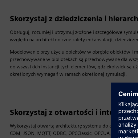
Skorzystaj z dziedziczenia i hierarch
Obsługuj, rozumiej i utrzymuj złożone i szczegółowe symula
względu na architektoniczne zalety enkapsulacji, dziedziczeni
Modelowanie przy użyciu obiektów w obrębie obiektów i m
przechowywane w bibliotekach są przechowywane dla wszy
do wszystkich instancji tych elementów, gdziekolwiek są u
określonych wymagań w ramach określonej symulacji.
Skorzystaj z otwartości i integracji
Wykorzystaj otwartą architekturę systemu do obsługi wielu 
COM, JSON, MQTT, ODBC, OPCClassic, OPCUA, Oracle SQL, 