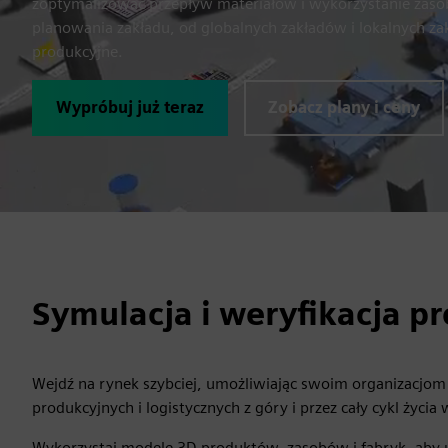
zoptymalizować przepływ materiałów i wykorzystanie zas
planowania zakładu, od globalnych zakładów i lokalnych za
produkcyjne.
Wypróbuj już teraz
Zobacz plany i ceny
Symulacja i weryfikacja pr
Wejdź na rynek szybciej, umożliwiając swoim organizacjo
produkcyjnych i logistycznych z góry i przez cały cykl ży
Wykorzystaj modele 3D produktów, zasobów i fabryk, aby u