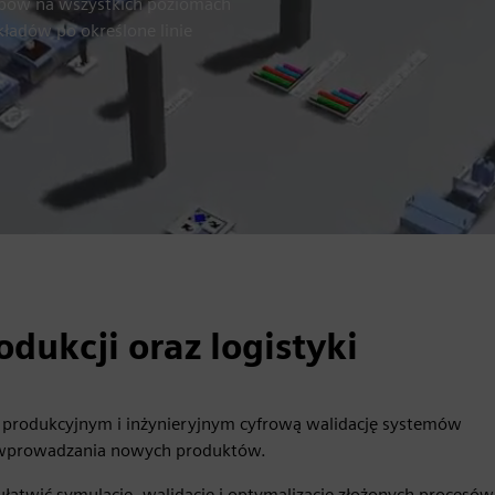
obów na wszystkich poziomach
kładów po określone linie
odukcji oraz logistyki
m produkcyjnym i inżynieryjnym cyfrową walidację systemów
cia wprowadzania nowych produktów.
łatwić symulację, walidację i optymalizację złożonych procesów