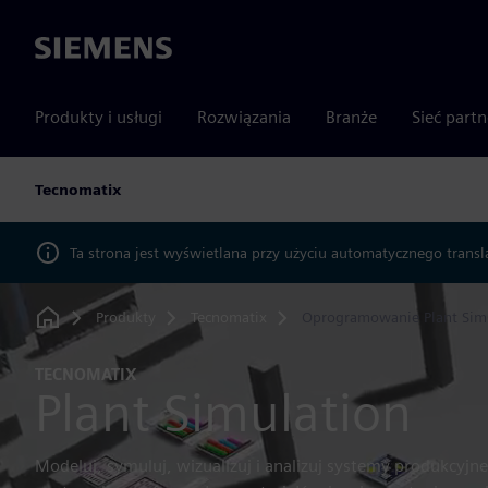
Siemens
Produkty i usługi
Rozwiązania
Branże
Sieć part
Tecnomatix
Ta strona jest wyświetlana przy użyciu automatycznego transl
Produkty
Tecnomatix
Oprogramowanie Plant Sim
Home
TECNOMATIX
Plant Simulation
Modeluj, symuluj, wizualizuj i analizuj systemy produkcyjne