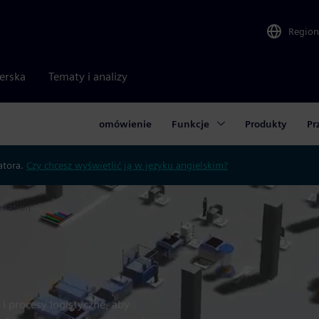
Region
nerska
Tematy i analizy
omówienie
Funkcje
Produkty
Pr
atora.
Czy chcesz wyświetlić ją w języku angielskim?
ulation
 i procesy logistyczne, aby