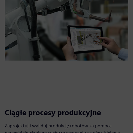
Ciągłe procesy produkcyjne
Zaprojektuj i waliduj produkcję robotów za pomocą
narzędzi do ciągłego ruchu w spawaniu szwów, klejeniu,