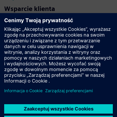
Wsparcie klienta
Oferujemy kompleksową obsługę klienta dla wszystkich
produktów Tecnomatix. Skontaktuj się z nami już dziś.
Skontaktuj się z działem wsparcia
Blog poświęcony oprogramowaniu
Tecnomatix
Bądź na bieżąco z najnowszymi wiadomościami i
najważniejszymi informacjami dotyczącymi
oprogramowania Tecnomatix.
Odwiedź blog