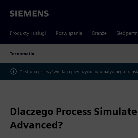
Siemens
Produkty i usługi
Rozwiązania
Branże
Sieć part
Tecnomatix
Ta strona jest wyświetlana przy użyciu automatycznego transl
Dlaczego Process Simulate
Advanced?