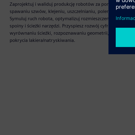
Zaprojektuj i waliduj produkcję robotów za pomocą narzędz
spawaniu szwów, klejeniu, uszczelnianiu, polerowaniu, ma
Symuluj ruch robota, optymalizuj rozmieszczenie, zasięg i c
spoiny i ścieżki narzędzi. Przyspiesz rozwój cyfrowych bli
wyrównaniu ścieżki, rozpoznawaniu geometrii, optymalizacji
pokrycia lakiera/natryskiwania.