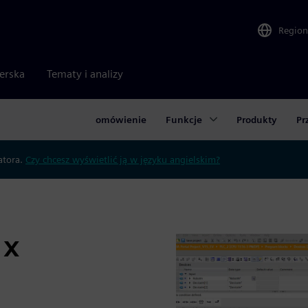
Region
nerska
Tematy i analizy
omówienie
Funkcje
Produkty
Pr
atora.
Czy chcesz wyświetlić ją w języku angielskim?
 X