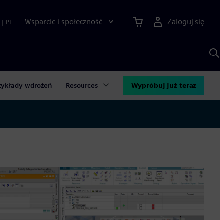
Wsparcie i społeczność
Zaloguj się
|
PL
S
z
p
S
A
zykłady wdrożeń
Resources
Wypróbuj już teraz