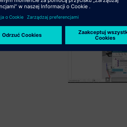
i do ciągłego ruchu w
lowaniu i natryskiwaniu.
zas cyklu oraz importuj szwy
źniaków dzięki automatycznemu
 osi zewnętrznej i analizie