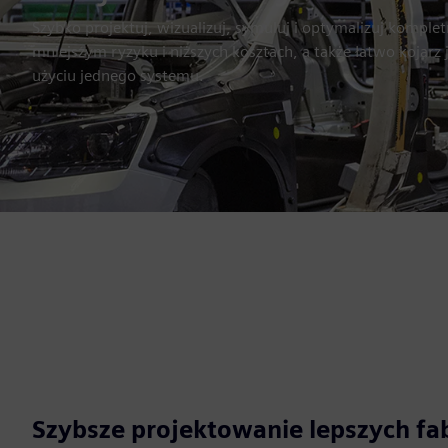
Szybko projektuj, wizualizuj, symuluj i optymalizuj komplet
mniejszym ryzyku i niższych kosztach, a także łatwo kojarz 
użyciu jednego systemu.
Szybsze projektowanie lepszych fabr