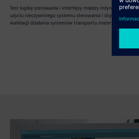
Test logikę sterowania i interfejsy między inżynierią mechan
użyciu rzeczywistego systemu sterowania i digital twin bliź
walidacji działania systemów transportu materiałów i ukła