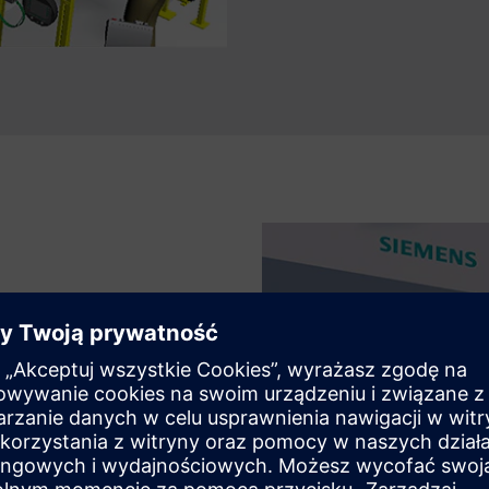
 wirtualnie
ramowania w pętli (SiL), aby
nstalacji i przed