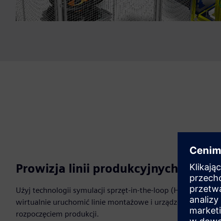
Prowizja linii produkcyjnych fabryk
Użyj technologii symulacji sprzęt-in-the-loop (HiL) i oprog
wirtualnie uruchomić linie montażowe i urządzenia podczas i
rozpoczęciem produkcji.