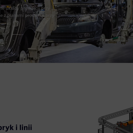
ne układy produkcji przy
je z planami produkcji przy
yk i linii