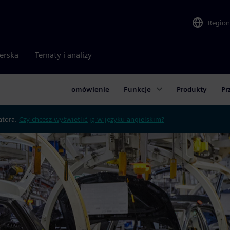
Region
nerska
Tematy i analizy
omówienie
Funkcje
Produkty
Pr
atora.
Czy chcesz wyświetlić ją w języku angielskim?