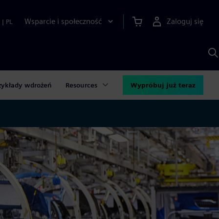
Wsparcie i społeczność
Zaloguj się
|
PL
S
z
p
S
A
zykłady wdrożeń
Resources
Wypróbuj już teraz