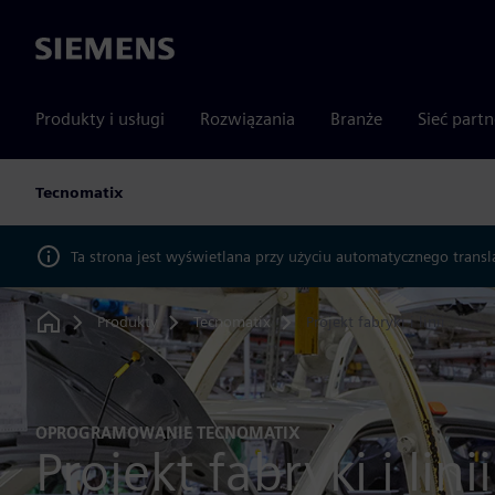
Siemens
Produkty i usługi
Rozwiązania
Branże
Sieć part
Tecnomatix
Ta strona jest wyświetlana przy użyciu automatycznego transl
Produkty
Tecnomatix
Projekt fabryki i linii
Home
OPROGRAMOWANIE TECNOMATIX
Projekt fabryki i linii