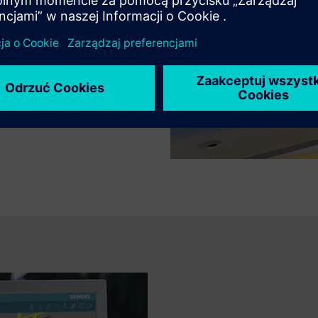
iczną i elektrotechniką przy
niaka w celu wirtualnej
dów produkcji.