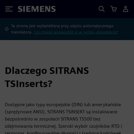
Siemens
Ta strona jest wyświetlana przy użyciu automatycznego
translatora.
Czy chcesz wyświetlić ją w języku angielskim?
Dlaczego SITRANS
TSInserts?
Dostępne jako typy europejskie (DIN) lub amerykańskie
(sprężynowe ANSI), SITRANS TSINSERT są instalowane
bezpośrednio w zespołach SITRANS TS500 bez
zdejmowania termicznej. Szeroki wybór czujników RTD i
termopar, konfigurowalne długości i średnice końcówek