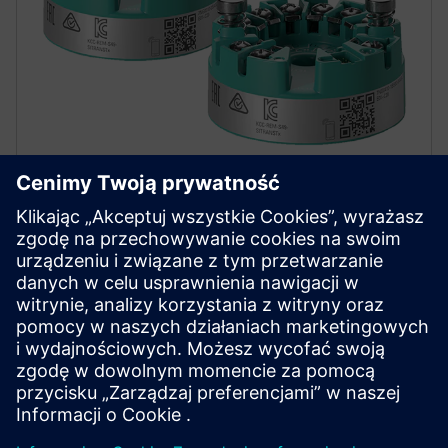
SITRANS TH320/TH420
Head-mount temperature transmitters for reliable
measurement, easy integration and advanced
diagnostics, from standard to high-availability
applications.