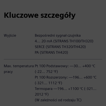
Kluczowe szczegóły
Wyjście
Bezpośredni sygnał czujnika
4... 20 mA (SITRANS TH100/TH320)
SERCE (SITRANS TH320/TH420)
PA (SITRANS TH420)
Max. temperatura
Pt 100 Podstawowy: —30... +400 °C
pracy
(-22... 752 °F)
Pt 100 Rozszerzony: —196... +600 °C
(-321... 1112 °F)
Termopara —196... +1100 °C (-321...
2012 °F)
(W zależności od rodzaju TC)