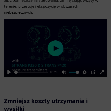
SIL z pomieszczenia sterowania, zmniejszając wizyty w
terenie, przestoje i ekspozycję w obszarach
niebezpiecznych.
Play
01:40
Play
Mute
Settings
PIP
Enter
fulls
Zmniejsz koszty utrzymania i
wysiłki