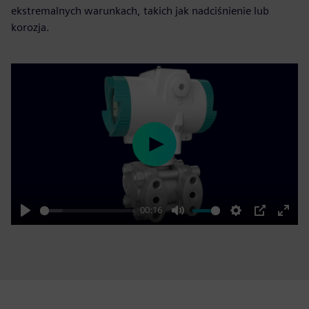
ekstremalnych warunkach, takich jak nadciśnienie lub
korozja.
Play
00:16
Play
Mute
Settings
PIP
Enter
fulls