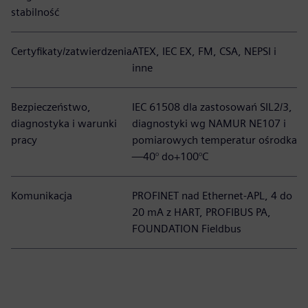
stabilność
Certyfikaty/zatwierdzenia
ATEX, IEC EX, FM, CSA, NEPSI i
inne
Bezpieczeństwo,
IEC 61508 dla zastosowań SIL2/3,
diagnostyka i warunki
diagnostyki wg NAMUR NE107 i
pracy
pomiarowych temperatur ośrodka
—40° do+100°C
Komunikacja
PROFINET nad Ethernet-APL, 4 do
20 mA z HART, PROFIBUS PA,
FOUNDATION Fieldbus