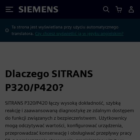
Siemens
Ta strona jest wyświetlana przy użyciu automatycznego
translatora.
Czy chcesz wyświetlić ją w języku angielskim?
Dlaczego SITRANS
P320/P420?
SITRANS P320/P420 łączy wysoką dokładność, szybką
reakcję i zaawansowaną diagnostykę ze zdalnym dostępem
do funkcji związanych z bezpieczeństwem. Użytkownicy
mogą odczytywać wartości, konfigurować urządzenia,
przeprowadzać konserwację i obsługiwać przepływy pracy