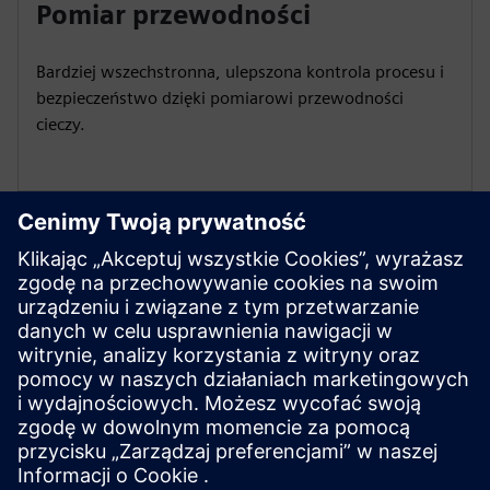
Pomiar przewodności
Bardziej wszechstronna, ulepszona kontrola procesu i
bezpieczeństwo dzięki pomiarowi przewodności
cieczy.
Dodatkowe zasoby
Instrukcja obsługi
SITRANS FMS400