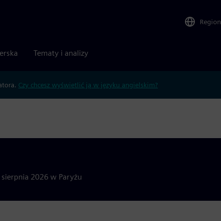
Region
nerska
Tematy i analizy
atora.
Czy chcesz wyświetlić ją w języku angielskim?
8 sierpnia 2026 w Paryżu