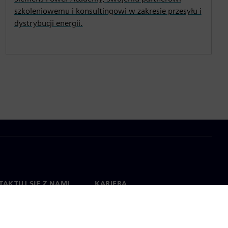
szkoleniowemu i konsultingowi w zakresie przesyłu i
dystrybucji energii.
AKTUJ SIĘ Z NAMI
KARIERA
kt
Praca i kariera
na świecie
Oferty pracy