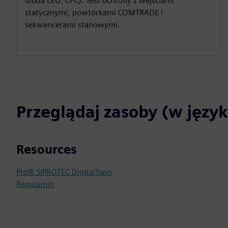
dioda LED, CFC). Test ochrony z wejściami
statycznymi, powtórkami COMTRADE i
sekwencerami stanowymi.
Przeglądaj zasoby (w języ
Resources
Profil SIPROTEC DigitalTwin
Regulamin