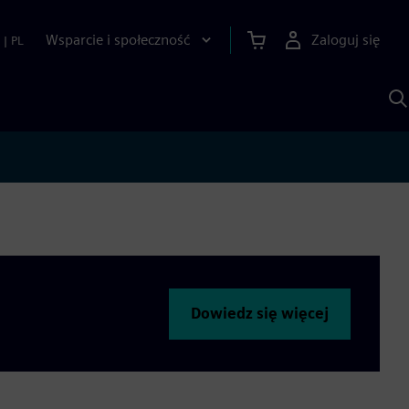
Wsparcie i społeczność
Zaloguj się
|
PL
S
z
p
S
A
Dowiedz się więcej