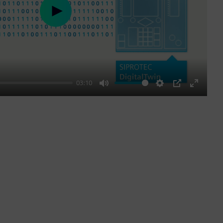
Play
03:10
Mute
Settings
PIP
Enter
fullscre