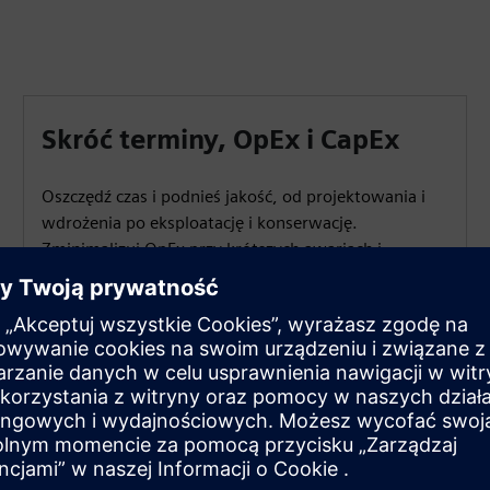
Skróć terminy, OpEx i CapEx
Oszczędź czas i podnieś jakość, od projektowania i
wdrożenia po eksploatację i konserwację.
Zminimalizuj OpEx przy krótszych awariach i
większej dostępności oraz zmniejsz inwestycje w
sprzęt testowy.