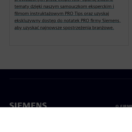
tematy dzięki naszym samouczkom eksperckim i
filmom instruktażowym PRO Tips oraz uzyskaj
ekskluzywny dostęp do notatek PRO firmy Siemens,
aby uzyskać najnowsze spostrzeżenia branżowe.
O FIRM
O nas
Manage