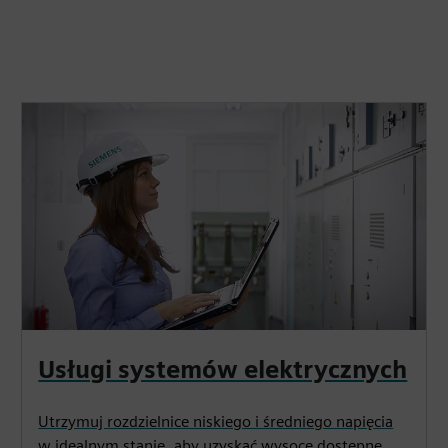
Usługi systemów elektrycznych
Utrzymuj rozdzielnice niskiego i średniego napięcia
w idealnym stanie, aby uzyskać wysoce dostępne