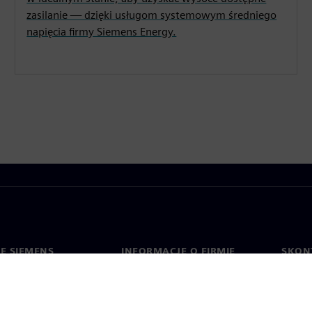
zasilanie — dzięki usługom systemowym średniego
napięcia firmy Siemens Energy.
IE SIEMENS
INFORMACJE O FIRMIE
SKONT
Firma
Konta
ment
Relacje inwestorskie
Biura 