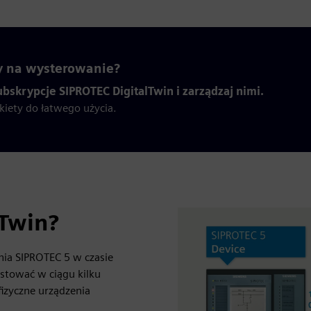
 na wysterowanie?
bskrypcje SIPROTEC DigitalTwin i zarządzaj nimi.
kiety do łatwego użycia.
lTwin?
nia SIPROTEC 5 w czasie
stować w ciągu kilku
fizyczne urządzenia