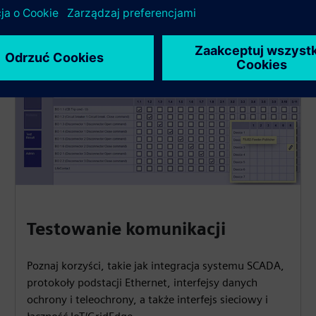
Testowanie komunikacji
Poznaj korzyści, takie jak integracja systemu SCADA,
protokoły podstacji Ethernet, interfejsy danych
ochrony i teleochrony, a także interfejs sieciowy i