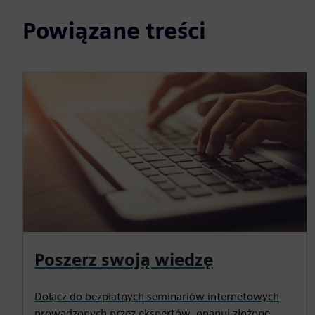
Powiązane treści
Poszerz swoją wiedzę
Dołącz do bezpłatnych seminariów internetowych
prowadzonych przez ekspertów, opanuj złożone