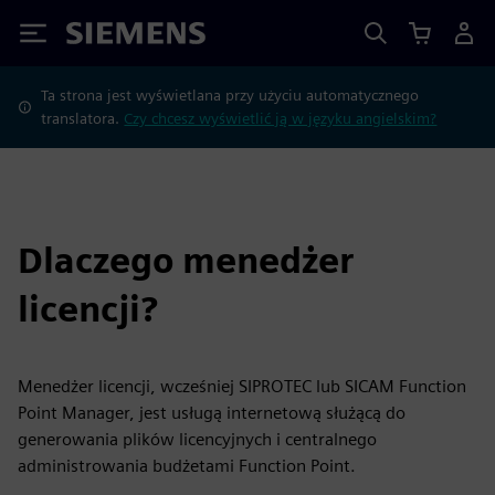
Siemens
Ta strona jest wyświetlana przy użyciu automatycznego
translatora.
Czy chcesz wyświetlić ją w języku angielskim?
Dlaczego menedżer
licencji?
Menedżer licencji, wcześniej SIPROTEC lub SICAM Function
Point Manager, jest usługą internetową służącą do
generowania plików licencyjnych i centralnego
administrowania budżetami Function Point.