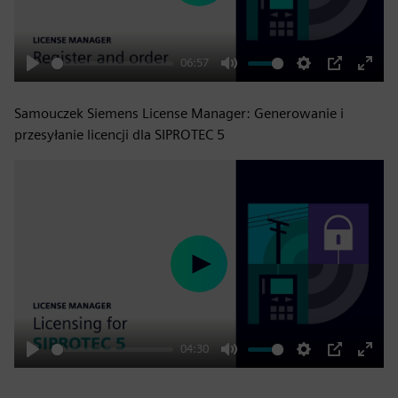
06:57
Play
Mute
Settings
PIP
Enter
fulls
Samouczek Siemens License Manager: Generowanie i
przesyłanie licencji dla SIPROTEC 5
Play
04:30
Play
Mute
Settings
PIP
Enter
fulls