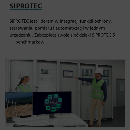
SIPROTEC
SIPROTEC jest liderem w integracji funkcji ochrony,
sterowania, pomiaru i automatyzacji w jednym
urządzeniu. Zabezpiecz swoją sieć dzięki SIPROTEC 5
— benchmarkowi,