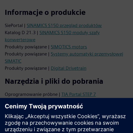
Informacje o produkcie
SiePortal |
SINAMICS S150 przegląd produktów
Katalog D 21.3 |
SINAMICS S150 moduły szafy
konwerterowe
Produkty powiązane |
SIMOTICS motors
Produkty powiązane |
Systemy automatyki przemysłowej
SIMATIC
Produkty powiązane |
Digital Drivetrain
Narzędzia i pliki do pobrania
Oprogramowanie próbne |
TIA Portal STEP 7
Baza danych obrazów |
Zdjęcia produktów i rysunki
Menedżer pobierania CAx |
Dane CAx
TIA Selection Tool |
Konfiguracja produktu
Pomoc