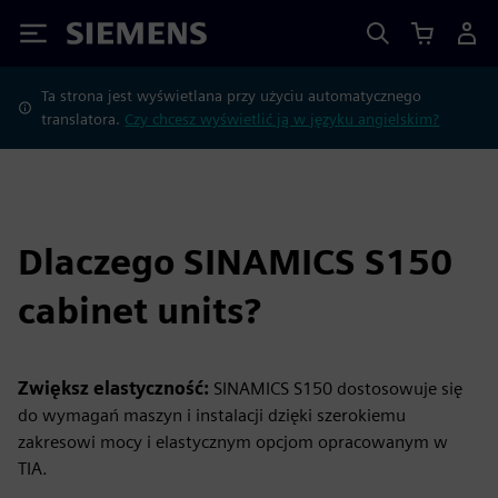
Siemens
Ta strona jest wyświetlana przy użyciu automatycznego
translatora.
Czy chcesz wyświetlić ją w języku angielskim?
Dlaczego SINAMICS S150
cabinet units?
Zwiększ elastyczność:
SINAMICS S150 dostosowuje się
do wymagań maszyn i instalacji dzięki szerokiemu
zakresowi mocy i elastycznym opcjom opracowanym w
TIA.