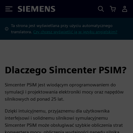
Siemens
Ta strona jest wyświetlana przy użyciu automatycznego
translatora.
Czy chcesz wyświetlić ją w języku angielskim?
Dlaczego Simcenter PSIM?
Simcenter PSIM jest wiodącym oprogramowaniem do
symulacji i projektowania elektroniki mocy oraz napędów
silnikowych od ponad 25 lat.
Dzięki intuicyjnemu, przyjaznemu dla użytkownika
interfejsowi i solidnemu silnikowi symulacyjnemu
Simcenter PSIM może obsługiwać szybkie obliczenia strat
konwertera mocy, obliczenia wydajności napędu silnika,