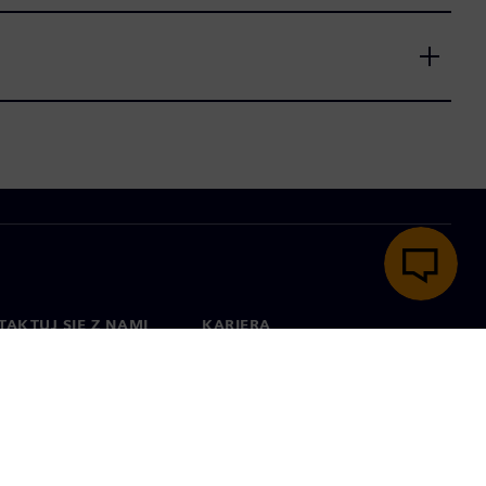
AKTUJ SIĘ Z NAMI
KARIERA
kt
Praca i kariera
na świecie
Oferty pracy