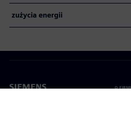
zużycia energii
O FIRM
O nas
Manage
Informa