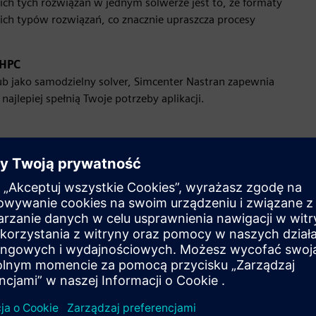
ich tych rozwiązań w jednym solwerze jest to, że formaty
ich typów rozwiązań, co znacznie upraszcza procesy
 HPC
b jako samodzielny solver, Simcenter Nastran zapewnia
ajlepiej spełnią Twoje potrzeby aplikacji.
nter 3D, aby uzyskać natychmiastowy dostęp do potrzebnych
mcenter Femap, zapoznaj się z naszymi pakietami Simcenter
mcenter Nastran osobno do pracy z dowolnym systemem