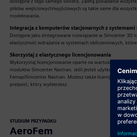
dostępne z tego samego solvera. Zaletą posiadania wszystk
plików wejściowych/wyjściowych są takie same dla wszystk
modelowania.
Integracja z komputerów stacjonarnych z systemami
Dostępne jako zintegrowane rozwiązanie w Simcenter 3D lu
elastyczność wdrażania w systemach obliczeniowych, które n
Skorzystaj z elastycznego licencjonowania
Wykorzystaj licencjonowanie oparte na wartościach Simce
modułów Simcenter Nastran. Jeśli jesteś użytkownikiem Si
Femap/Simcenter Nastran. Możesz także licencjonować Si
pre/post, który wybierzesz.
STUDIUM PRZYPADKU
AeroFem