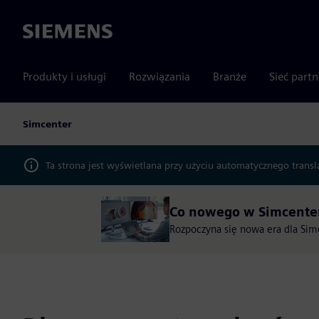
Siemens
Produkty i usługi
Rozwiązania
Branże
Sieć part
Simcenter
Ta strona jest wyświetlana przy użyciu automatycznego transl
Co nowego w Simcenter
Rozpoczyna się nowa era dla Simc