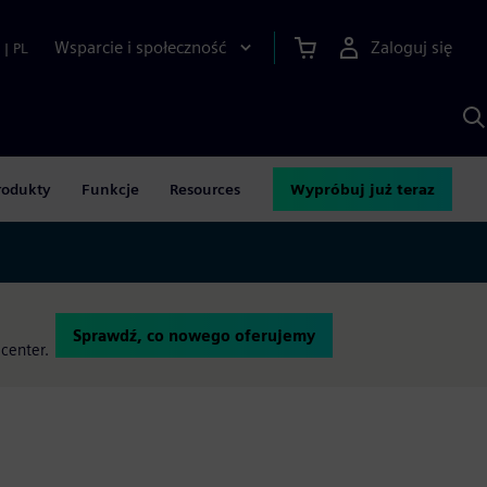
Wsparcie i społeczność
Zaloguj się
|
PL
S
z
p
S
A
rodukty
Funkcje
Resources
Wypróbuj już teraz
Sprawdź, co nowego oferujemy
center.