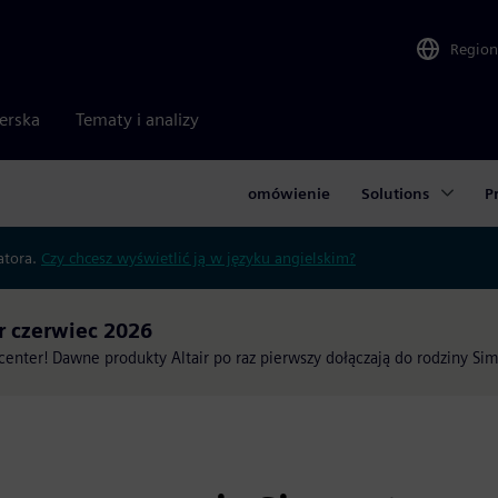
Region
nerska
Tematy i analizy
omówienie
Solutions
P
atora.
Czy chcesz wyświetlić ją w języku angielskim?
 czerwiec 2026
enter! Dawne produkty Altair po raz pierwszy dołączają do rodziny Sim