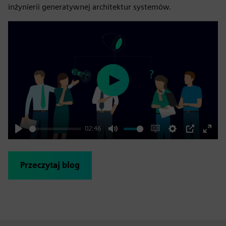
inżynierii generatywnej architektur systemów.
Play
02:46
Play
Mute
Enable
Settings
PIP
Enter
captions
fulls
Przeczytaj blog