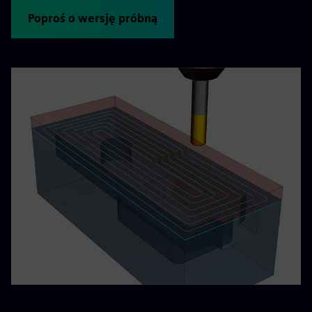
Poproś o wersję próbną