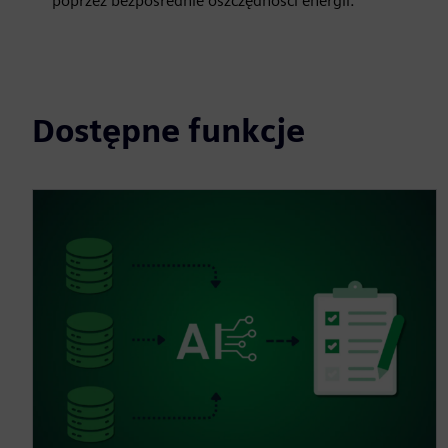
poprzez bezpośrednie oszczędności energii.
Dostępne funkcje