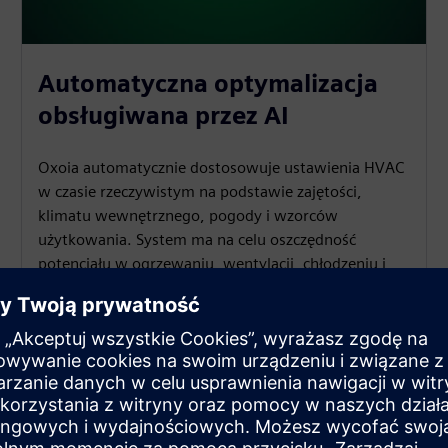
Automatyczna optymalizacja
obsługiwana przez AI
Oxoia automatycznie dostosowuje ustawienia HVAC
w czasie rzeczywistym na podstawie zajętości,
klimatu wewnętrznego, pogody i wzorców
użytkowania. System ma na celu oszczędność
potencjału w ogrzewaniu, wentylacji, chłodzeniu i
ciepłej wodzie. Kierownik obiektu zachowuje pełną
widoczność i może interweniować w dowolnym
momencie.