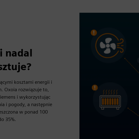
i nadal
sztuje?
ącymi kosztami energii i
. Oxoia rozwiązuje to,
Siemens i wykorzystując
nia i pogody, a następnie
ieszczona w ponad 100
do 35%.