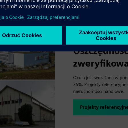
Oszczędność
zweryfikowa
Oxoia jest wdrażana w po
35%. Projekty referencyjne 
nieruchomości handlowe.
Projekty referencyjn