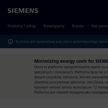
Siemens
Produkty i usługi
Rozwiązania
Branże
Sieć part
Ta strona jest wyświetlana przy użyciu automatycznego transl
Minimizing energy costs for SIEME
Oxoia to platforma oprogramowania oparta na sz
specjalnych i mieszanych. Platforma łączy się z
danych czujników, obłożenia, klimatu wewnętrz
obiektów priorytetowe zalecenia. <br/>Oxoia, 
typowym okresie zwrotu wynoszącym 12 miesięcy
Platforma jest również dostępna jako rozwiązan