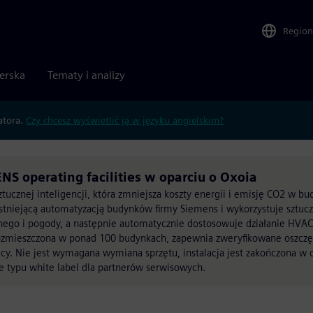
Region
nerska
Tematy i analizy
atora.
Czy chcesz wyświetlić ją w języku angielskim?
NS operating facilities w oparciu o Oxoia
tucznej inteligencji, która zmniejsza koszty energii i emisję CO2 w b
 istniejącą automatyzacją budynków firmy Siemens i wykorzystuje sztucz
nego i pogody, a następnie automatycznie dostosowuje działanie HVA
rozmieszczona w ponad 100 budynkach, zapewnia zweryfikowane oszczę
. Nie jest wymagana wymiana sprzętu, instalacja jest zakończona w c
ie typu white label dla partnerów serwisowych.