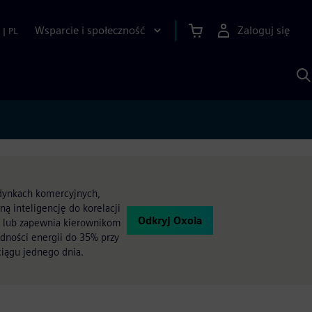
Wsparcie i społeczność
Zaloguj się
|
PL
S
z
p
S
A
udynkach komercyjnych,
ną inteligencję do korelacji
Odkryj Oxoia
C lub zapewnia kierownikom
dności energii do 35% przy
iągu jednego dnia.