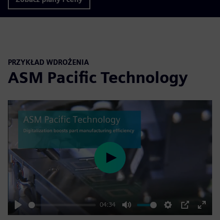
PRZYKŁAD WDROŻENIA
ASM Pacific Technology
Play
04:34
Play
Mute
Settings
PIP
Enter