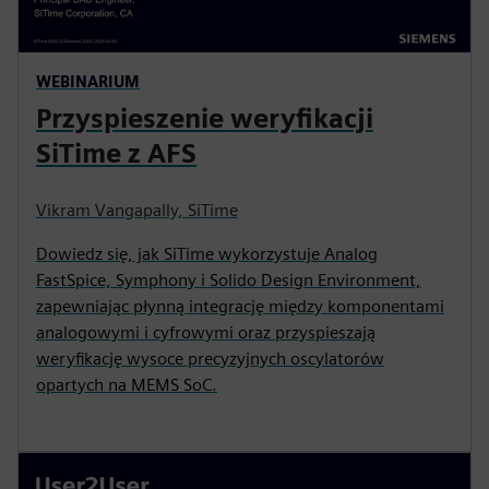
WEBINARIUM
Przyspieszenie weryfikacji
SiTime z AFS
Vikram Vangapally, SiTime
Dowiedz się, jak SiTime wykorzystuje Analog
FastSpice, Symphony i Solido Design Environment,
zapewniając płynną integrację między komponentami
analogowymi i cyfrowymi oraz przyspieszają
weryfikację wysoce precyzyjnych oscylatorów
opartych na MEMS SoC.