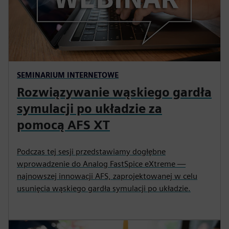
SEMINARIUM INTERNETOWE
Rozwiązywanie wąskiego gardła
symulacji po układzie za
pomocą AFS XT
Podczas tej sesji przedstawiamy dogłębne
wprowadzenie do Analog FastSpice eXtreme —
najnowszej innowacji AFS, zaprojektowanej w celu
usunięcia wąskiego gardła symulacji po układzie.