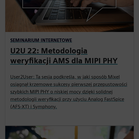
SEMINARIUM INTERNETOWE
U2U 22: Metodologia
weryfikacji AMS dla MIPI PHY
User2User: Ta sesja podkreśla, w jaki sposób Mixel
osiągnął krzemowe sukcesy pierwszej przepustowości
szybkich MIPI PHY o niskiej mocy dzięki solidnej
metodologii weryfikacji przy użyciu Analog FastSpice
(AFS-XT) i Symphony.