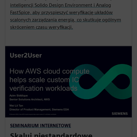
inteligencji Solido Design Environment i Analog
FastSpice, aby przyspieszyć weryfikację układów
scalonych zarządzania energią, co skutkuje ogólnym
skróceniem czasu weryfikacji.
SEMINARIUM INTERNETOWE
Skaluj niestandardowe