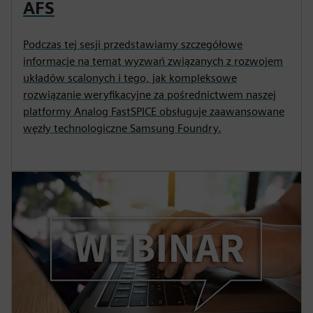
AFS
Podczas tej sesji przedstawiamy szczegółowe
informacje na temat wyzwań związanych z rozwojem
układów scalonych i tego, jak kompleksowe
rozwiązanie weryfikacyjne za pośrednictwem naszej
platformy Analog FastSPICE obsługuje zaawansowane
węzły technologiczne Samsung Foundry.