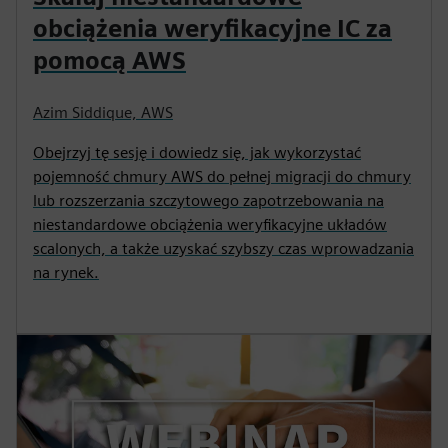
obciążenia weryfikacyjne IC za
pomocą AWS
Azim Siddique, AWS
Obejrzyj tę sesję i dowiedz się, jak wykorzystać
pojemność chmury AWS do pełnej migracji do chmury
lub rozszerzania szczytowego zapotrzebowania na
niestandardowe obciążenia weryfikacyjne układów
scalonych, a także uzyskać szybszy czas wprowadzania
na rynek.