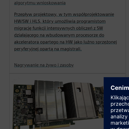
algorytmu wnioskowania
Przepływ projektowy, w tym współprojektowanie
HW/SW i HLS, który umożliwia programistom
migrację funkcji intensywnych obliczeń z SW
działającego na wbudowanym procesorze do
akceleratora opartego na HW jako luźno sprzężonej
peryferyjnej opartą na magistrali.
Nagrywanie na żywo i zasoby