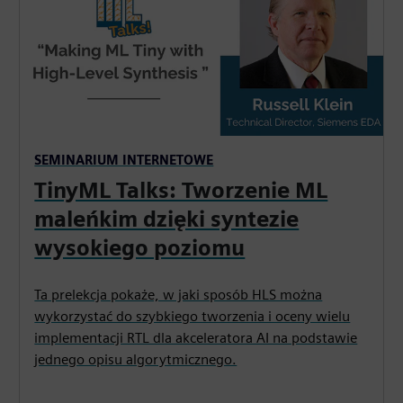
SEMINARIUM INTERNETOWE
TinyML Talks: Tworzenie ML
maleńkim dzięki syntezie
wysokiego poziomu
Ta prelekcja pokaże, w jaki sposób HLS można
wykorzystać do szybkiego tworzenia i oceny wielu
implementacji RTL dla akceleratora AI na podstawie
jednego opisu algorytmicznego.