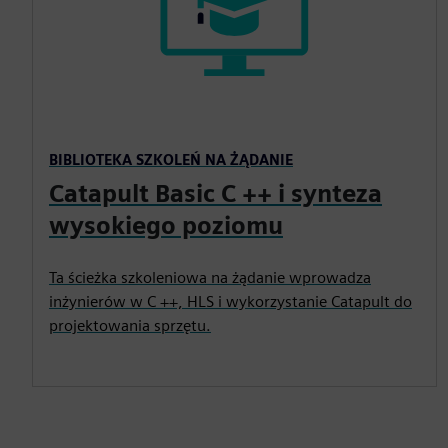
BIBLIOTEKA SZKOLEŃ NA ŻĄDANIE
Catapult Basic C ++ i synteza
wysokiego poziomu
Ta ścieżka szkoleniowa na żądanie wprowadza
inżynierów w C ++, HLS i wykorzystanie Catapult do
projektowania sprzętu.