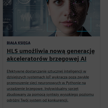
BIAŁA KSIĘGA
HLS umożliwia nową generację
akceleratorów brzegowej AI
Efektywne dostarczanie sztucznej inteligencji w
dzisiejszych systemach IoT wykracza poza zwykłe
przenoszenie sieci neuronowych w Pythonie na
urządzenie brzegowe. Indywidualny sprzęt
zbudowany za pomocą syntezy wysokiego poziomu
odróżni Twój system od konkurencji.