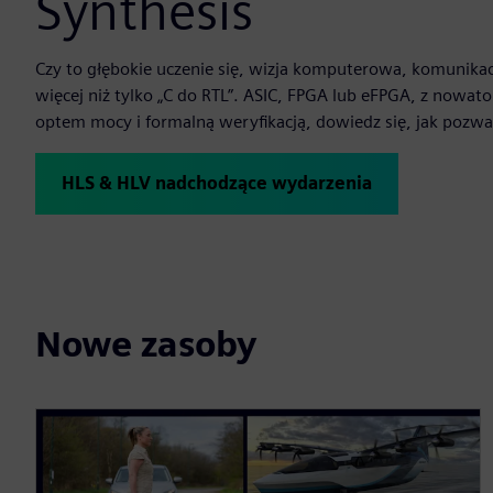
Synthesis
Czy to głębokie uczenie się, wizja komputerowa, komunikacj
więcej niż tylko „C do RTL”. ASIC, FPGA lub eFPGA, z now
optem mocy i formalną weryfikacją, dowiedz się, jak pozwala 
HLS & HLV nadchodzące wydarzenia
Nowe zasoby