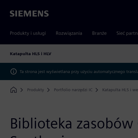
Siemens
Produkty i usługi
Rozwiązania
Branże
Sieć part
Katapulta HLS i HLV
Ta strona jest wyświetlana przy użyciu automatycznego transl
Produkty
Portfolio narzędzi IC
Katapulta HLS i we
Home
Biblioteka zasobów 