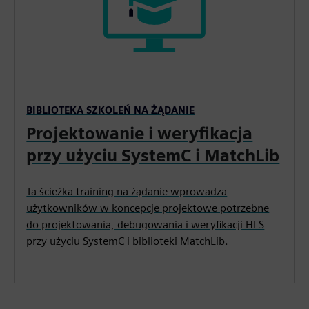
BIBLIOTEKA SZKOLEŃ NA ŻĄDANIE
Projektowanie i weryfikacja
przy użyciu SystemC i MatchLib
Ta ścieżka training na żądanie wprowadza
użytkowników w koncepcje projektowe potrzebne
do projektowania, debugowania i weryfikacji HLS
przy użyciu SystemC i biblioteki MatchLib.