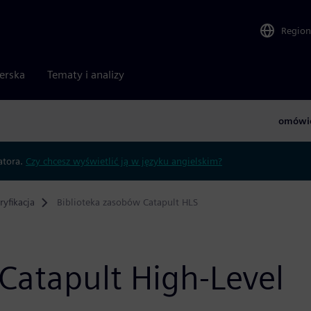
Region
nerska
Tematy i analizy
omówi
atora.
Czy chcesz wyświetlić ją w języku angielskim?
ryfikacja
Biblioteka zasobów Catapult HLS
Catapult High-Level