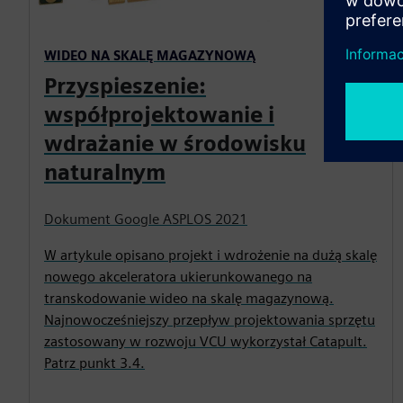
WIDEO NA SKALĘ MAGAZYNOWĄ
Przyspieszenie:
współprojektowanie i
wdrażanie w środowisku
naturalnym
Dokument Google ASPLOS 2021
W artykule opisano projekt i wdrożenie na dużą skalę
nowego akceleratora ukierunkowanego na
transkodowanie wideo na skalę magazynową.
Najnowocześniejszy przepływ projektowania sprzętu
zastosowany w rozwoju VCU wykorzystał Catapult.
Patrz punkt 3.4.