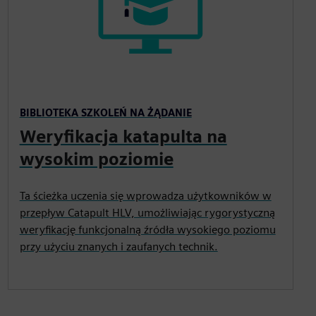
BIBLIOTEKA SZKOLEŃ NA ŻĄDANIE
Weryfikacja katapulta na
wysokim poziomie
Ta ścieżka uczenia się wprowadza użytkowników w
przepływ Catapult HLV, umożliwiając rygorystyczną
weryfikację funkcjonalną źródła wysokiego poziomu
przy użyciu znanych i zaufanych technik.