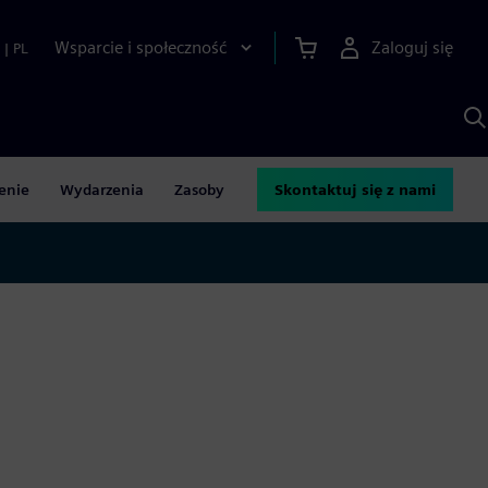
Wsparcie i społeczność
Zaloguj się
|
PL
S
z
p
S
A
enie
Wydarzenia
Zasoby
Skontaktuj się z nami