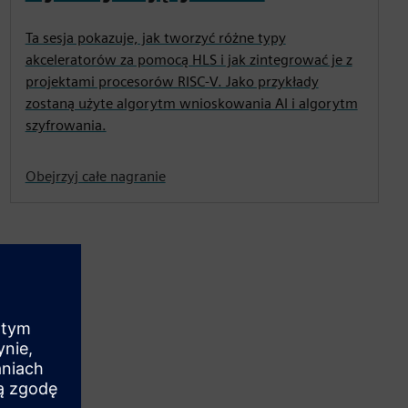
Ta sesja pokazuje, jak tworzyć różne typy
akceleratorów za pomocą HLS i jak zintegrować je z
projektami procesorów RISC-V. Jako przykłady
zostaną użyte algorytm wnioskowania AI i algorytm
szyfrowania.
Obejrzyj całe nagranie