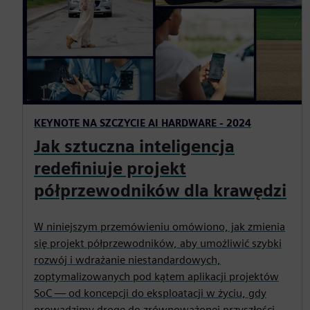
KEYNOTE NA SZCZYCIE AI HARDWARE - 2024
Jak sztuczna inteligencja
redefiniuje projekt
półprzewodników dla krawędzi
W niniejszym przemówieniu omówiono, jak zmienia
się projekt półprzewodników, aby umożliwić szybki
rozwój i wdrażanie niestandardowych,
zoptymalizowanych pod kątem aplikacji projektów
SoC — od koncepcji do eksploatacji w życiu, gdy
prowadzimy drogę do zrównoważonej przyszłości