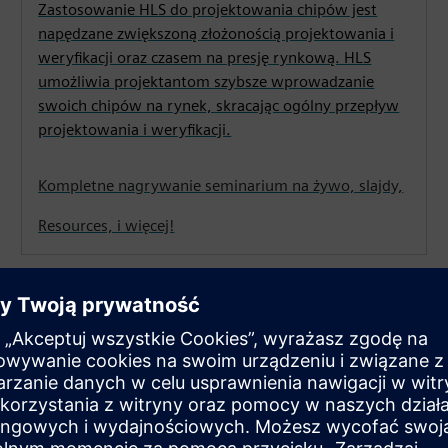
Zastosowanie HLS do projektowania chipów jest
napędzane zwiększoną złożonością projektowania i
weryfikacji oraz czasem na presję rynkową. HLS
umożliwia projektantom szybsze wprowadzanie
swoich chipów na rynek, skracając ogólny przepływ
projektowania i weryfikacji.
Kompletne nagrywanie seminarium na żywo, slajdy,
Resources, i więcej!