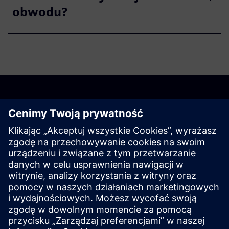
obwodu?
Rozpocznij
Contact us