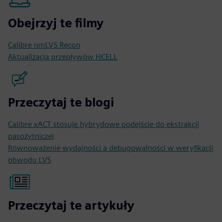
Obejrzyj te filmy
Calibre nmLVS Recon
Aktualizacja przepływów HCELL
Przeczytaj te blogi
Calibre xACT stosuje hybrydowe podejście do ekstrakcji
pasożytniczej
Równoważenie wydajności a debugowalności w weryfikacji
obwodu LVS
Przeczytaj te artykuły