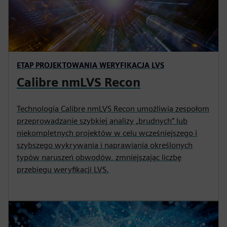
ETAP PROJEKTOWANIA WERYFIKACJA LVS
Calibre nmLVS Recon
Technologia Calibre nmLVS Recon umożliwia zespołom
przeprowadzanie szybkiej analizy „brudnych” lub
niekompletnych projektów w celu wcześniejszego i
szybszego wykrywania i naprawiania określonych
typów naruszeń obwodów, zmniejszając liczbę
przebiegu weryfikacji LVS.