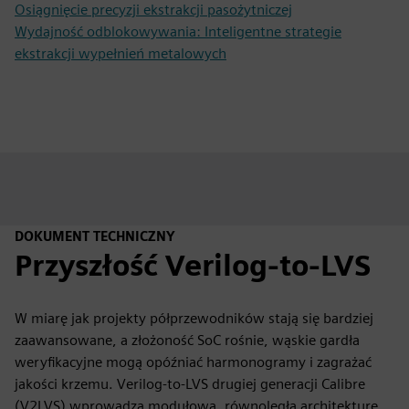
Osiągnięcie precyzji ekstrakcji pasożytniczej
Wydajność odblokowywania: Inteligentne strategie
ekstrakcji wypełnień metalowych
DOKUMENT TECHNICZNY
Przyszłość Verilog-to-LVS
W miarę jak projekty półprzewodników stają się bardziej
zaawansowane, a złożoność SoC rośnie, wąskie gardła
weryfikacyjne mogą opóźniać harmonogramy i zagrażać
jakości krzemu. Verilog-to-LVS drugiej generacji Calibre
(V2LVS) wprowadza modułową, równoległą architekturę,