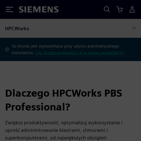
Siemens
HPCWorks
Ta strona jest wyświetlana przy użyciu automatycznego
translatora.
Czy chcesz wyświetlić ją w języku angielskim?
Dlaczego HPCWorks PBS
Professional?
Zwiększ produktywność, optymalizuj wykorzystanie i
uprość administrowanie klastrami, chmurami i
superkomputerami, od największych obciążeń