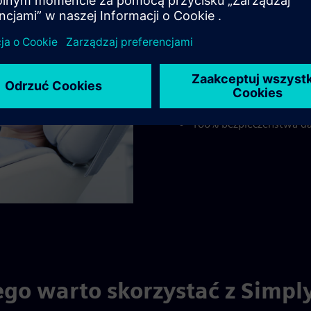
finansowanie SimplyLoan. 
Decyzja kredytowa w 15
Wniosek online – bez zb
Finansowanie sprzętu o 
Dostępne 24/7
100% bezpieczeństwa d
ego warto skorzystać z Simpl