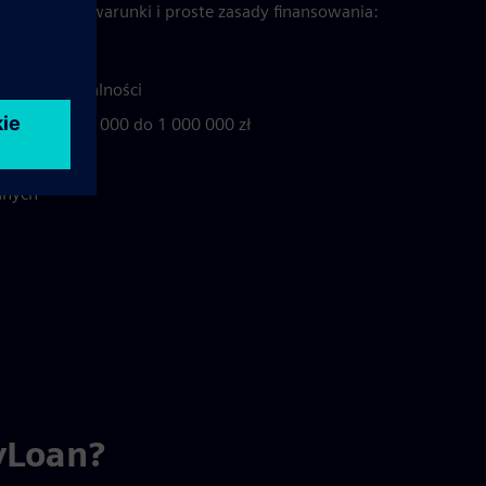
To wygodne warunki i proste zasady finansowania:
 minut
ędnych formalności
wartości od 1000 do 1 000 000 zł
anych
yLoan?