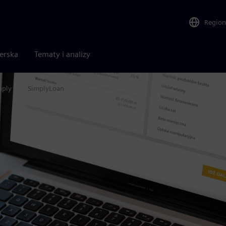
Region
nerska
Tematy i analizy
mply
SimplyLoan