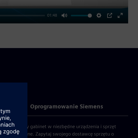
01:48
Mute
Settings
PIP
Enter
fullscre
Oprogramowanie Siemens
ją klinikę czy gabinet w niezbędne urządzenia i sprzęt
z pożyczki online. Zapytaj swojego dostawcę sprzętu o