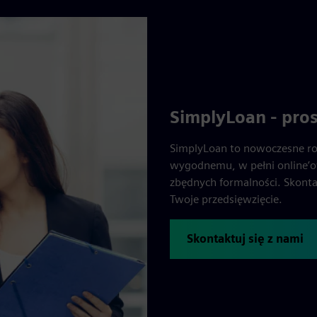
SimplyLoan - pros
SimplyLoan to nowoczesne rozw
wygodnemu, w pełni online’o
zbędnych formalności. Skonta
Twoje przedsięwzięcie.
Skontaktuj się z nami