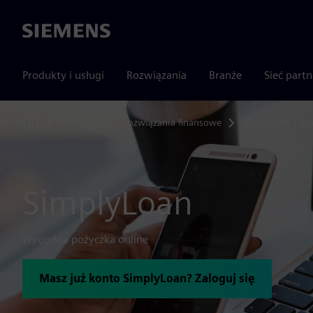
Siemens
Produkty i usługi
Rozwiązania
Branże
Sieć part
Produkty
Rozwiązania finansowe
Rozwiązania Si
Home
SimplyLoan
Wygodna pożyczka online
Masz już konto SimplyLoan? Zaloguj się