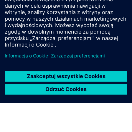
Serwis ze sprzętem
poleasingowym