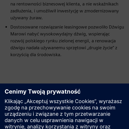
na rentowności biznesowej klienta, a nie wskaźnikach
zadłużenia, i umożliwił inwestycję w zmodernizowany
używany żuraw.
Dostosowane rozwiązanie leasingowe pozwoliło Dźwigu
Marowi nabyć wysokowydajny dźwig, wspierając
rozwój polskiego rynku zielonej energii, a renowacja
dźwigu nadała używanemu sprzętowi „drugie życie” z
korzyścią dla środowiska.
Znajdź eksperta Financial
Services w Twojej okolicy
Międzynarodowe sieci Siemens zapewniają dostęp do
know-how i wiedzy finansowej, jakiej wymaga Twój