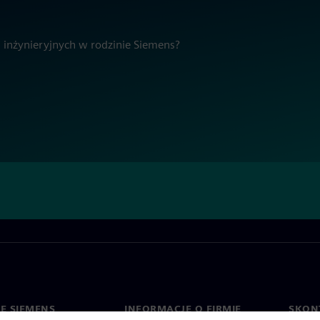
g inżynieryjnych w rodzinie Siemens?
IE SIEMENS
INFORMACJE O FIRMIE
SKONT