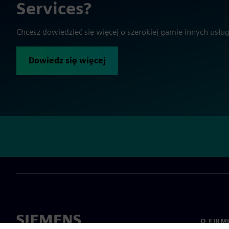
Services?
Chcesz dowiedzieć się więcej o szerokiej gamie innych usłu
Dowiedz się więcej
O FIRM