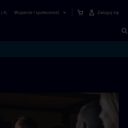
Wsparcie i społeczność
Zaloguj się
|
PL
S
z
p
S
A