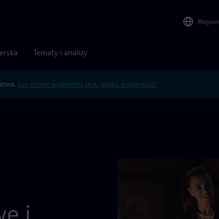
Region
nerska
Tematy i analizy
atora.
Czy chcesz wyświetlić ją w języku angielskim?
e i