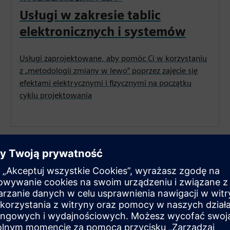
Usługi w zakresie tablic
elektronicznych i systemów
Usługi zaprojektowane, aby pomóc Ci w korzystaniu
z „metodologii zmiany w lewo” poprzez zajęcie się
efektami elektrycznymi i fizycznymi na początku
cyklu projektowania