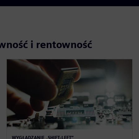
wność i rentowność
WYGŁADZANIE „SHIFT-LEFT”