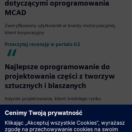
dotyczącymi oprogramowania
MCAD
Zweryfikowany użytkownik w branży motoryzacyjnej,
klient korporacyjny
Przeczytaj recenzję w portalu G2
Najlepsze oprogramowanie do
projektowania części z tworzyw
sztucznych i blaszanych
Inżynier projektowania, klient średniego rynku
Przeczytaj recenzję w portalu G2