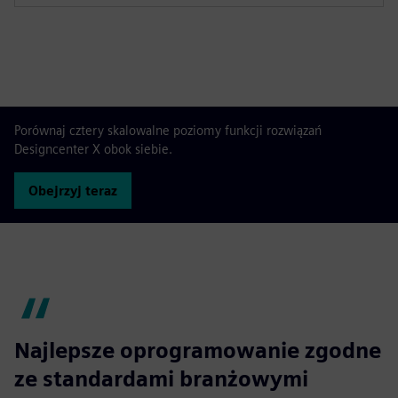
Porównaj cztery skalowalne poziomy funkcji rozwiązań
Designcenter X obok siebie.
Obejrzyj teraz
Najlepsze oprogramowanie zgodne
ze standardami branżowymi