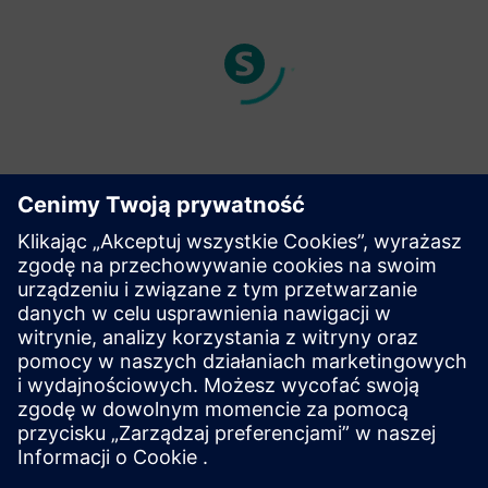
Skontaktuj się z nami
Skontaktuj się z nami już dziś
i zbadaj, w jaki sposób
Globalny Program Partnerski Siemens może być kamieniem
węgielnym dla bezprecedensowego wzrostu i innowacji.
Wyruszmy razem w tę ekscytującą podróż, tworząc
przyszłość bogatą w postęp i możliwości.