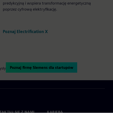
predykcyjną i wspiera transformację energetyczną
poprzez cyfrową elektryfikację.
Poznaj Electrification X
Poznaj firmę Siemens dla startupów
ysły
AKTUJ SIĘ Z NAMI
KARIERA