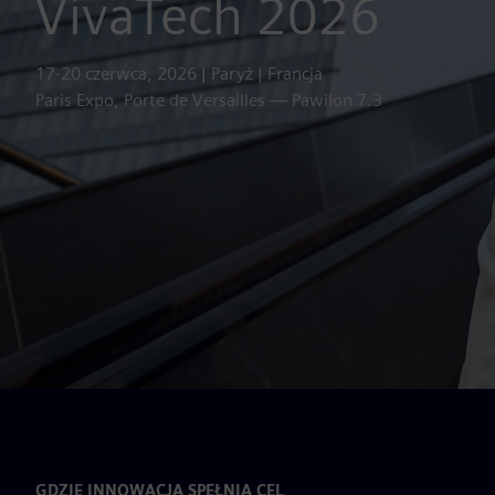
VivaTech 2026
17-20 czerwca, 2026 | Paryż | Francja
Paris Expo, Porte de Versailles — Pawilon 7.3
GDZIE INNOWACJA SPEŁNIA CEL