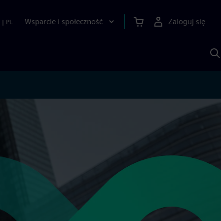
Wsparcie i społeczność
Zaloguj się
|
PL
S
z
p
S
A