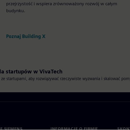
przejrzystość i wspiera zrównoważony rozwój w całym
budynku.
Poznaj Building X
la startupów w VivaTech
 ze startupami, aby rozwiązywać rzeczywiste wyzwania i skalować pom
IE SIEMENS
INFORMACJE O FIRMIE
SKONT