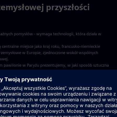
emysłowej przyszłości
ażnych pomysłów - wymaga technologii, która działa w
entralne miejsce jako kraj roku, francusko-niemieckie
 przemysłowe w Europie, zjednoczone wokół wspólnych
owej.
ckim pawilonie w Paryżu prezentujemy, w jaki sposób sztuczna
ię, aby rozwiązać najważniejsze wyzwania - od inteligentnej
świata. Znajdź nas w niemieckim pawilonie VivaTech w