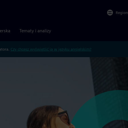
Region
nerska
Tematy i analizy
atora.
Czy chcesz wyświetlić ją w języku angielskim?