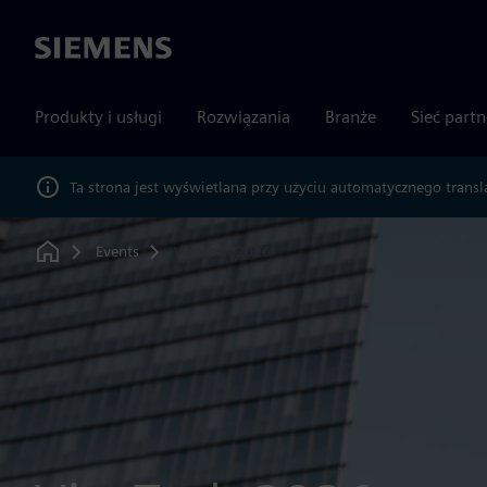
Siemens
Produkty i usługi
Rozwiązania
Branże
Sieć part
Ta strona jest wyświetlana przy użyciu automatycznego transl
Events
VivaTech 2026
Home