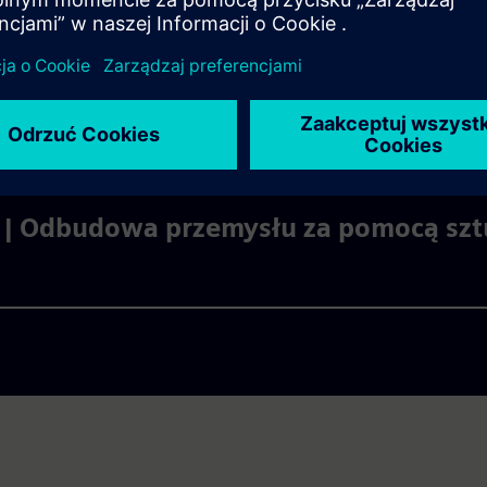
nsmisji na żywo
 Technika przemysłowa dla ery AI
 | Odbudowa przemysłu za pomocą sztuc