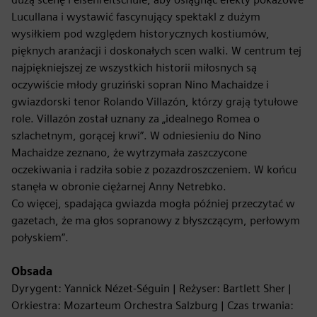
Lucullana i wystawić fascynujący spektakl z dużym
wysiłkiem pod względem historycznych kostiumów,
pięknych aranżacji i doskonałych scen walki. W centrum tej
najpiękniejszej ze wszystkich historii miłosnych są
oczywiście młody gruziński sopran Nino Machaidze i
gwiazdorski tenor Rolando Villazón, którzy grają tytułowe
role. Villazón został uznany za „idealnego Romea o
szlachetnym, gorącej krwi”. W odniesieniu do Nino
Machaidze zeznano, że wytrzymała zaszczycone
oczekiwania i radziła sobie z pozazdroszczeniem. W końcu
stanęła w obronie ciężarnej Anny Netrebko.
Co więcej, spadająca gwiazda mogła później przeczytać w
gazetach, że ma głos sopranowy z błyszczącym, perłowym
połyskiem”.
Obsada
Dyrygent: Yannick Nézet-Séguin | Reżyser: Bartlett Sher |
Orkiestra: Mozarteum Orchestra Salzburg | Czas trwania: