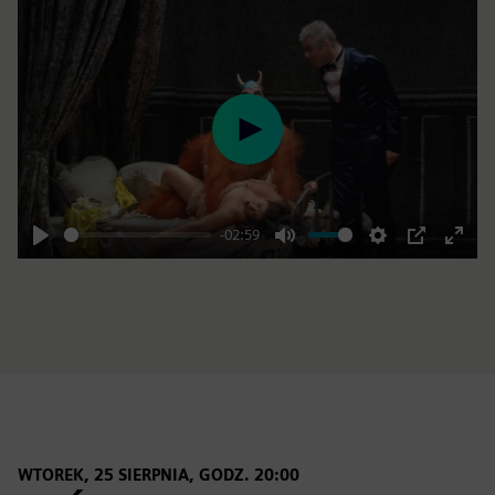
Play
-02:59
Play
Mute
Settings
PIP
Enter
fulls
WTOREK, 25 SIERPNIA, GODZ. 20:00