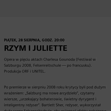
PIĄTEK, 28 SIERPNIA, GODZ. 20:00
RZYM I JULIETTE
Opera w pięciu aktach Charlesa Gounoda (Festiwal w
Salzburgu 2008, Felsenreitschule — po francusku).
Produkcja ORF i UNITEL.
Po premierze w sierpniu 2008 roku krytycy byli pod dużym
wrażeniem: „Salzburg ma nowe arcydzieło”, czytamy
wiersze, „urzekający bohaterowie, świetny dyrygent i
inteligentny reżyser”. Bartlett Sher, reżyser, wykorzystał
dużą scenę Felsenreitschule, aby osiągnąć efekty pokazowe