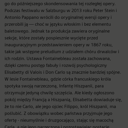
go do późniejszego skondensowania tej rozległej opery.
Podczas festiwalu w Salzburgu w 2013 roku Peter Stein i
Antonio Pappano wrócili do oryginalnej wersji opery i
przerobili ją — choć w języku włoskim i bez elementu
baletowego. Jednak ta produkcja zawiera oryginalne
sekcje, które zostały pospiesznie wycięte przed
inauguracyjnym przedstawieniem opery w 1867 roku,
takie jak wstępne preludium z udziałem chóru drwalców i
ich rodzin. Ustawa Fontainebleau została zachowana,
dzięki czemu postęp fabuły i rozwój psychologiczny
Elisabetty di Valois i Don Carlo są znacznie bardziej spójne.
W lesie Fontainebleau, gdzie córka francuskiego króla
spotyka swoją narzeczoną, Infantę Hiszpanii, para
otrzymuje jedyną chwilę szczęścia. Ale kiedy ogłoszono
pokój między Francją a Hiszpanią, Elisabetta dowiaduje się,
że to nie Carlo, ale jego ojciec Filippo, król Hiszpanii, ma
poślubić. Z obowiązku wobec państwa przyjmuje jego
ofertę - nieumyślnie i druzgocająco, stając się macochą
Carla, a nie jego narzeczoną i pozostawiając postacie