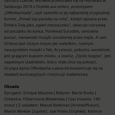
tamtych czasów, wściekle przedstawił się na Festiwalu w
Salzburgu 2019 z Orphée aux enfers, prototypem
„Offenbachiady”, czyli operetki w jej najbardziej oryginalnej
formie. „Ponad top parodia na mity”, kiedyś opisana przez
Émile'a Zolę jako „ogień nieszacunku”, obiecuje rozrywkę
od początku do końca. Ponieważ Eurydike, centralna
postać, nienawidzi muzyki uosobionej przez męża. A sam
Orfeusz jest niczym innym jak maleńkim, nudnym
nauczycielem muzyki z Teb; Arysteusz, pobożny uwodziciel,
jest grającym kupcem miodu, a Jowisz, „Ojciec bogów”, jest
napalonym stadnikiem, który stale chce się położyć.
Gryząca kpina Offenbacha cudownie koncentruje się na
ideałach burżuazyjnych i instytucji małżeństwa.
Obsada
Dyrygent: Enrique Mazzola | Reżyser: Barrie Kosky |
Orkiestra: Filharmonia Wiedeńska | Czas trwania: 140
minut | Z udziałem: Marcel Beekman (Aristée/Pluton),
Martin Winkler (Jupiter), Joel Prieto (Orphée), Kathryn