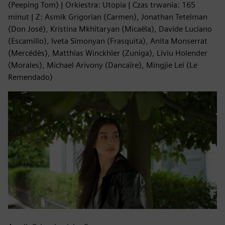
(Peeping Tom) | Orkiestra: Utopia | Czas trwania: 165
minut | Z: Asmik Grigorian (Carmen), Jonathan Tetelman
(Don José), Kristina Mkhitaryan (Micaëla), Davide Luciano
(Escamillo), Iveta Simonyan (Frasquita), Anita Monserrat
(Mercédès), Matthias Winckhler (Zuniga), Liviu Holender
(Morales), Michael Arivony (Dancaïre), Mingjie Lei (Le
Remendado)