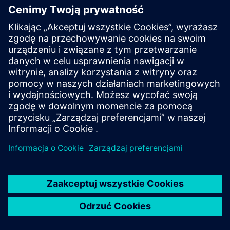
SOBOTA, 29 SIERPNIA, GODZ. 20:00
L'ITALIANA IN ALGERII