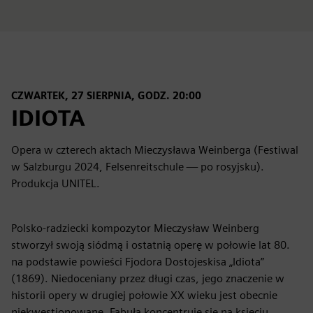
CZWARTEK, 27 SIERPNIA, GODZ. 20:00
IDIOTA
Opera w czterech aktach Mieczysława Weinberga (Festiwal
w Salzburgu 2024, Felsenreitschule — po rosyjsku).
Produkcja UNITEL.
Polsko-radziecki kompozytor Mieczysław Weinberg
stworzył swoją siódmą i ostatnią operę w połowie lat 80.
na podstawie powieści Fjodora Dostojeskisa „Idiota”
(1869). Niedoceniany przez długi czas, jego znaczenie w
historii opery w drugiej połowie XX wieku jest obecnie
niekwestionowane. Fabuła koncentruje się na księciu