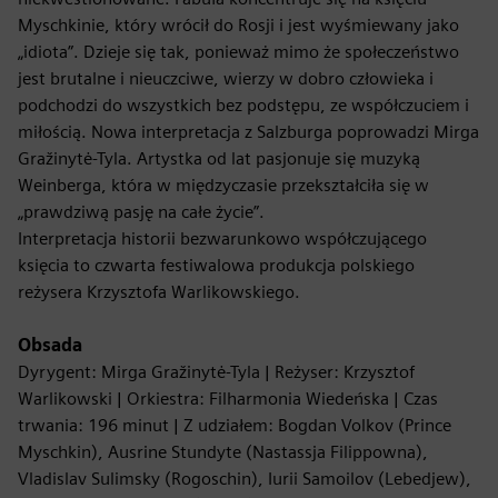
Myschkinie, który wrócił do Rosji i jest wyśmiewany jako
„idiota”. Dzieje się tak, ponieważ mimo że społeczeństwo
jest brutalne i nieuczciwe, wierzy w dobro człowieka i
podchodzi do wszystkich bez podstępu, ze współczuciem i
miłością. Nowa interpretacja z Salzburga poprowadzi Mirga
Gražinytė-Tyla. Artystka od lat pasjonuje się muzyką
Weinberga, która w międzyczasie przekształciła się w
„prawdziwą pasję na całe życie”.
Interpretacja historii bezwarunkowo współczującego
księcia to czwarta festiwalowa produkcja polskiego
reżysera Krzysztofa Warlikowskiego.
Obsada
Dyrygent: Mirga Gražinytė-Tyla | Reżyser: Krzysztof
Warlikowski | Orkiestra: Filharmonia Wiedeńska | Czas
trwania: 196 minut | Z udziałem: Bogdan Volkov (Prince
Myschkin), Ausrine Stundyte (Nastassja Filippowna),
Vladislav Sulimsky (Rogoschin), Iurii Samoilov (Lebedjew),