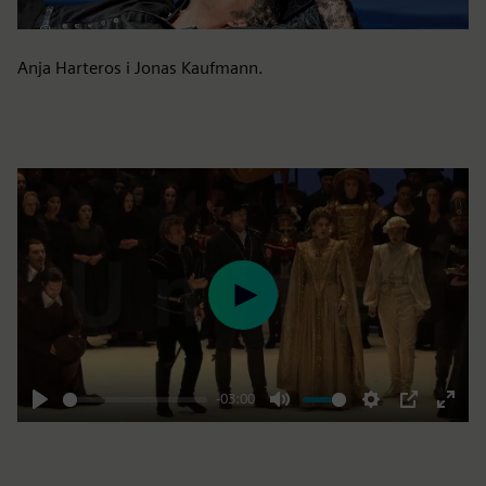
Anja Harteros i Jonas Kaufmann.
Play
-03:00
Play
Mute
Settings
PIP
Enter
fulls