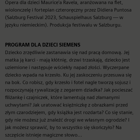
Opera dla dzieci Maurice'a Ravela, aranżowana na flet,
wiolonczelę i fortepian czteroręczny przez Didiera Puntosa
(Salzburg Festival 2023, Schauspielhaus Salzburg — w
języku niemieckim). Produkcja festiwalu w Salzburgu.
PROGRAM DLA DZIECI SIEMENS
Dziecko zrzędliwie zastanawia się nad pracą domową. Jej
matka ją karci - mają kłótnię, drzwi trzaskają, dziecko jest
uziemione i następuje wściekły napad złości. Wyczerpane
dziecko wpada na krzesło. Ku jej zaskoczeniu przesuwa się
na bok. Co robisz, gdy krzesło i fotel nagle tworzą sojusz i
rozpoczynają rywalizację z zegarem dziadka? Jak pocieszać
filiżankę i czajniczek, które lamentują nad złamanymi
uchwytami? Jak uratować księżniczkę z obrazkami przed
złym czarodziejem, gdy książka jest rozdarta? Co się stanie,
gdy nie możesz już znaleźć drogi we własnym ogrodzie? I
jak możesz sprawić, by to wszystko się skończyło? Na
szczęście istnieje magiczne słowo...