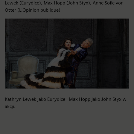
Lewek (Eurydice), Max Hopp (John Styx), Anne Sofie von
Otter (L'Opinion publique)
Kathryn Lewek jako Eurydice i Max Hopp jako John Styx w
akcji.