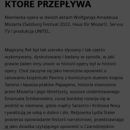
KTÓRE PRZEPŁYWA
Niemiecka opera w dwóch aktach Wolfganga Amadeusa
Mozarta (Salzburg Festival 2022, Haus für Mozart). Servus
TV i produkcja UNITEL.
Magiczny flet był tak szeroko słyszany i tak często
wykonywany, dyskutowany i badany w sposób, w jaki
prawie żaden inny utwór w historii opery był w historii
opery. Choć zaczyna się jako heroiczna opowieść o
ratowaniu księżniczki Paminy z komicznym duetem księcia
Tamino i łapacza ptaków Papageno, historia stworzona
przez Mozarta i jego librettysty, wysoce utalentowanego
Emanuela Schikanedera, coraz bardziej rozwija się w
podróż w nieznane, gdzie mądry Sarastro i Królowa Nocy
rywalizują ze sobą o dobro i zło. Reżyserka Lydia Steier
powierza opowiadanie historii narratorowi, przedstawiając
ją jako dziadka czytającego opowieść o Czarodziejskim