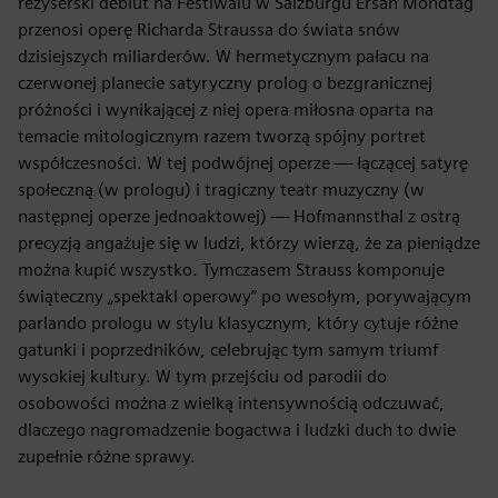
reżyserski debiut na Festiwalu w Salzburgu Ersan Mondtag
przenosi operę Richarda Straussa do świata snów
dzisiejszych miliarderów. W hermetycznym pałacu na
czerwonej planecie satyryczny prolog o bezgranicznej
próżności i wynikającej z niej opera miłosna oparta na
temacie mitologicznym razem tworzą spójny portret
współczesności. W tej podwójnej operze — łączącej satyrę
społeczną (w prologu) i tragiczny teatr muzyczny (w
następnej operze jednoaktowej) — Hofmannsthal z ostrą
precyzją angażuje się w ludzi, którzy wierzą, że za pieniądze
można kupić wszystko. Tymczasem Strauss komponuje
świąteczny „spektakl operowy” po wesołym, porywającym
parlando prologu w stylu klasycznym, który cytuje różne
gatunki i poprzedników, celebrując tym samym triumf
wysokiej kultury. W tym przejściu od parodii do
osobowości można z wielką intensywnością odczuwać,
dlaczego nagromadzenie bogactwa i ludzki duch to dwie
zupełnie różne sprawy.