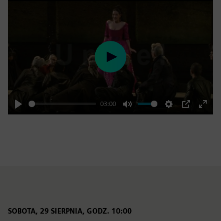
Play
03:00
Play
Mute
Settings
PIP
Enter
fulls
SOBOTA, 29 SIERPNIA, GODZ. 10:00