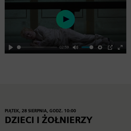
Play
02:59
Play
Mute
Settings
PIP
Enter
fulls
PIĄTEK, 28 SIERPNIA, GODZ. 10:00
DZIECI I ŻOŁNIERZY