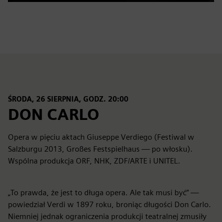
Play
Mute
Settings
PIP
Enter
fulls
ŚRODA, 26 SIERPNIA, GODZ. 20:00
DON CARLO
Opera w pięciu aktach Giuseppe Verdiego (Festiwal w
Salzburgu 2013, Großes Festspielhaus — po włosku).
Wspólna produkcja ORF, NHK, ZDF/ARTE i UNITEL.
„To prawda, że jest to długa opera. Ale tak musi być” —
powiedział Verdi w 1897 roku, broniąc długości Don Carlo.
Niemniej jednak ograniczenia produkcji teatralnej zmusiły