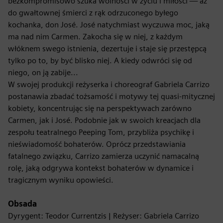
bezkompromisowo szuka wolności w życiu i miłości — aż
do gwałtownej śmierci z rąk odrzuconego byłego
kochanka, don José. José natychmiast wyczuwa moc, jaką
ma nad nim Carmen. Zakocha się w niej, z każdym
włóknem swego istnienia, dezertuje i staje się przestępcą
tylko po to, by być blisko niej. A kiedy odwróci się od
niego, on ją zabije...
W swojej produkcji reżyserka i choreograf Gabriela Carrizo
postanawia zbadać tożsamość i motywy tej quasi-mitycznej
kobiety, koncentrując się na perspektywach zarówno
Carmen, jak i José. Podobnie jak w swoich kreacjach dla
zespołu teatralnego Peeping Tom, przybliża psychikę i
nieświadomość bohaterów. Oprócz przedstawiania
fatalnego związku, Carrizo zamierza uczynić namacalną
rolę, jaką odgrywa kontekst bohaterów w dynamice i
tragicznym wyniku opowieści.
Obsada
Dyrygent: Teodor Currentzis | Reżyser: Gabriela Carrizo