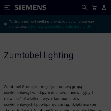
Siemens
Ta strona jest wyświetlana przy użyciu automatycznego
translatora.
Czy chcesz wyświetlić ją w języku angielskim?
Zumtobel lighting
Zumtobel Group jest międzynarodową grupą
oświetleniową i wiodącym dostawcą innowacyjnych
rozwiązań oświetleniowych, komponentów
oświetleniowych i powiązanych usług. Dzięki markom
Thorn, Tridonic i Zumtobel Grupa oferuje swoim klientom