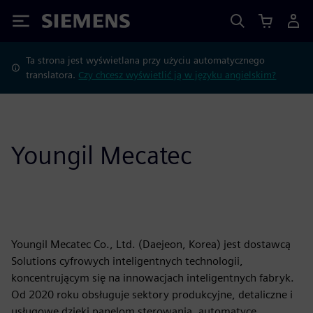
Siemens
Ta strona jest wyświetlana przy użyciu automatycznego
translatora.
Czy chcesz wyświetlić ją w języku angielskim?
Youngil Mecatec
Youngil Mecatec Co., Ltd. (Daejeon, Korea) jest dostawcą
Solutions cyfrowych inteligentnych technologii,
koncentrującym się na innowacjach inteligentnych fabryk.
Od 2020 roku obsługuje sektory produkcyjne, detaliczne i
usługowe dzięki panelom sterowania, automatyce,