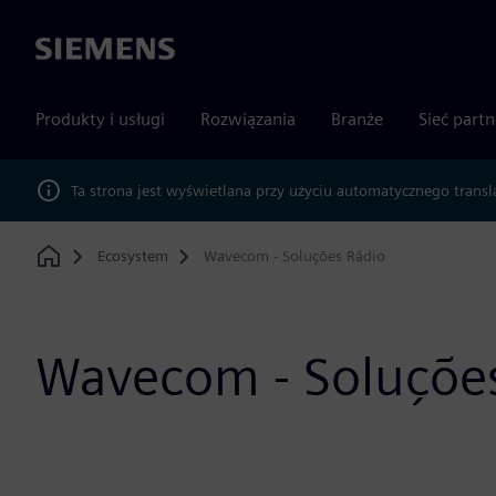
Siemens
Produkty i usługi
Rozwiązania
Branże
Sieć part
Ta strona jest wyświetlana przy użyciu automatycznego transl
Ecosystem
Wavecom - Soluções Rádio
Home
Wavecom - Soluçõe