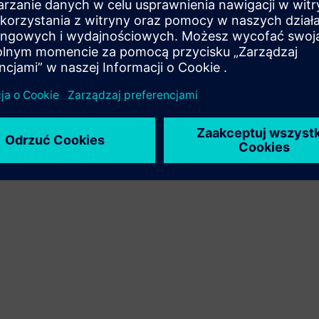
Rozszerza lub buduje na bazie produktu/rozwiązania
Siemens Xcelerator poprzez tworzenie nowego produktu
lub tworzy nowe rozwiązanie dla klienta poprzez
integrację produktu Siemens Xcelerator z produktem
własnym