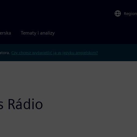
Region
nerska
Tematy i analizy
atora.
Czy chcesz wyświetlić ją w języku angielskim?
s Rádio