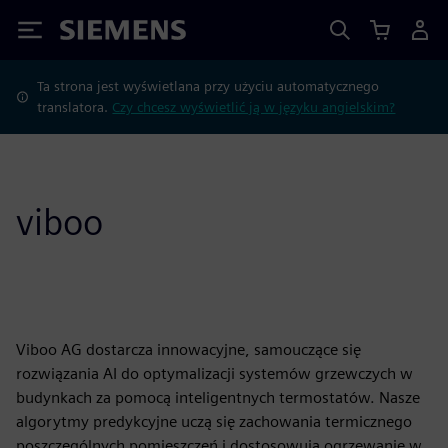
Siemens
Ta strona jest wyświetlana przy użyciu automatycznego
translatora.
Czy chcesz wyświetlić ją w języku angielskim?
viboo
Viboo AG dostarcza innowacyjne, samouczące się
rozwiązania AI do optymalizacji systemów grzewczych w
budynkach za pomocą inteligentnych termostatów. Nasze
algorytmy predykcyjne uczą się zachowania termicznego
poszczególnych pomieszczeń i dostosowują ogrzewanie w