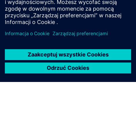
diagnostics information for maintenance and repair...
Dowiedz się więcej