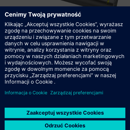
TXOne Portable Inspector
Portable Inspector to przenośne, wolne od instalacji
narzędzie USB OT, którego celem jest uzbrojenie
operatorów OT przed złośliwymi działaniami.
Dowiedz się więcej