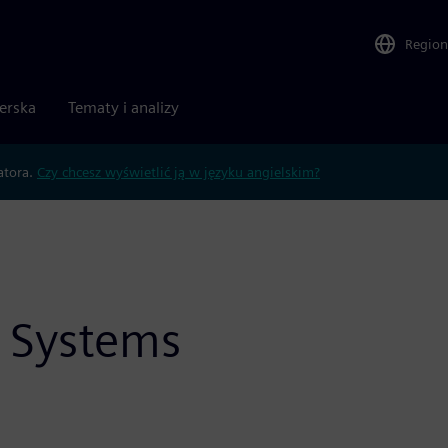
Region
nerska
Tematy i analizy
atora.
Czy chcesz wyświetlić ją w języku angielskim?
c Systems