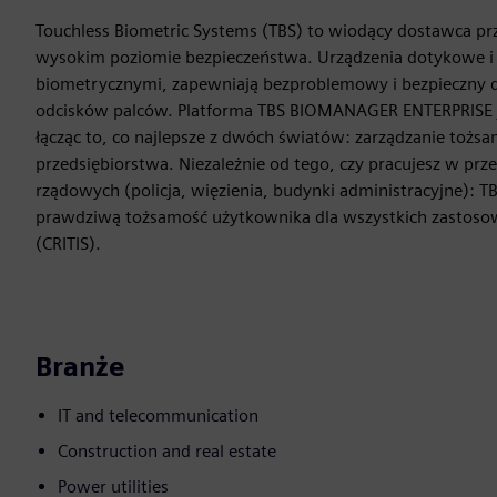
Touchless Biometric Systems (TBS) to wiodący dostawca pr
wysokim poziomie bezpieczeństwa. Urządzenia dotykowe i
biometrycznymi, zapewniają bezproblemowy i bezpieczny d
odcisków palców. Platforma TBS BIOMANAGER ENTERPRISE je
łącząc to, co najlepsze z dwóch światów: zarządzanie tożs
przedsiębiorstwa. Niezależnie od tego, czy pracujesz w prz
rządowych (policja, więzienia, budynki administracyjne): 
prawdziwą tożsamość użytkownika dla wszystkich zastoso
(CRITIS).
Branże
IT and telecommunication
Construction and real estate
Power utilities