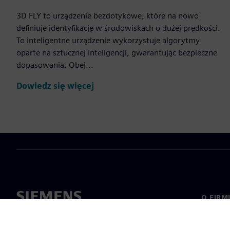
3D FLY to urządzenie bezdotykowe, które na nowo
definiuje identyfikację w środowiskach o dużej prędkości.
To inteligentne urządzenie wykorzystuje algorytmy
oparte na sztucznej inteligencji, gwarantując bezpieczne
dopasowania. Obej...
Dowiedz się więcej
O FIRM
O nas