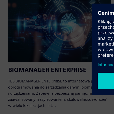
BIOMANAGER ENTERPRISE
TBS BIOMANAGER ENTERPRISE to internetowa platforma
oprogramowania do zarządzania danymi biometrycznymi
i urządzeniami. Zapewnia bezpieczną pamięć masową z
zaawansowanym szyfrowaniem, skalowalność wdrożeń
w wielu lokalizacjach, łat...