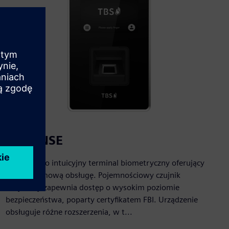
2D SENSE
2D SENSE to intuicyjny terminal biometryczny oferujący
bezproblemową obsługę. Pojemnościowy czujnik
dotykowy zapewnia dostęp o wysokim poziomie
bezpieczeństwa, poparty certyfikatem FBI. Urządzenie
obsługuje różne rozszerzenia, w t...