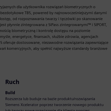
zyjaznych dla użytkownika rozwiązań biometrycznych o
 bezdotykowe TBS, powered by najnowocześniejszymi danymi
ostęp, od rozpoznawania twarzy i tęczówki po skanowanie
st płynnie zintegrowana z SiPass zintegrowanymi™ i SIPORT,
amością biometryczną i kontrolę dostępu na poziomie
emyśle, energetyce, finansach, służbie zdrowia, agencjach
TBS oferuje dostosowane, niezawodne rozwiązania zapewniające
wań komercyjnych, aby spełnić najwyższe standardy branżowe
Ruch
Build
Rozszerza lub buduje na bazie produktu/rozwiązania
Siemens Xcelerator poprzez tworzenie nowego produktu
lub tworzy nowe rozwiązanie dla klienta poprzez