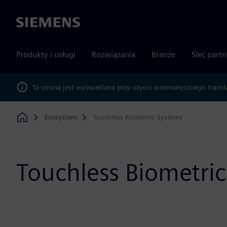
Siemens
Produkty i usługi
Rozwiązania
Branże
Sieć part
Ta strona jest wyświetlana przy użyciu automatycznego transl
Ecosystem
Touchless Biometric Systems
Home
Touchless Biometri