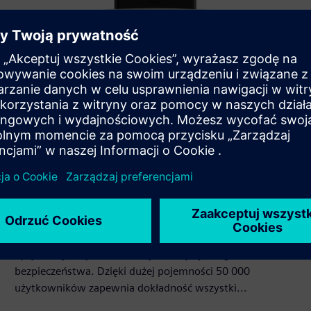
3D LIGHT
3D LIGHT to bezdotykowy terminal oferujący hybrydowe
wykrywanie twarzy, rozpoznawanie tęczówki i
opcjonalny czujnik termiczny dla najwyższego
bezpieczeństwa. Dzięki dużej pojemności 50 000
użytkowników zapewnia dokładność wszystki...