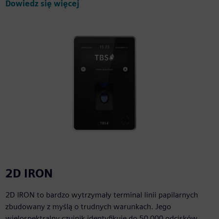
Dowiedz się więcej
2D IRON
2D IRON to bardzo wytrzymały terminal linii papilarnych
zbudowany z myślą o trudnych warunkach. Jego
wielospektralny czujnik identyfikuje do 50 000 odcisków