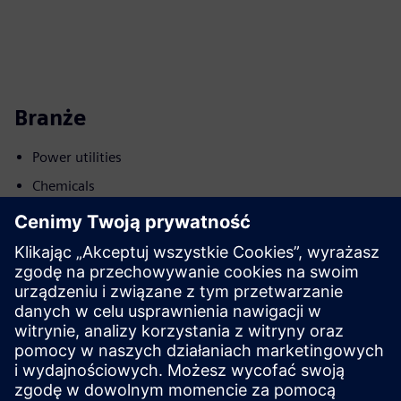
Branże
Power utilities
Chemicals
Metals
Ruch
Build
Rozszerza lub buduje na bazie produktu/rozwiązania
Siemens Xcelerator poprzez tworzenie nowego produktu
lub tworzy nowe rozwiązanie dla klienta poprzez integrację
produktu Siemens Xcelerator z produktem własnym