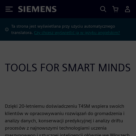
Siemens
Ta strona jest wyświetlana przy użyciu automatycznego
translatora.
Czy chcesz wyświetlić ją w języku angielskim?
TOOLS FOR SMART MINDS
Dzięki 20-letniemu doświadczeniu T4SM wspiera swoich
klientów w opracowywaniu rozwiązań do gromadzenia i
analizy danych, konserwacji predykcyjnej i analizy driftu
procesów z najnowszymi technologiami uczenia
maszynowego i sztucznej inteligencji głównie we Włoszech.