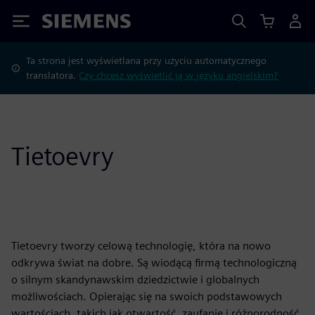
Siemens
Ta strona jest wyświetlana przy użyciu automatycznego
translatora.
Czy chcesz wyświetlić ją w języku angielskim?
Tietoevry
Tietoevry tworzy celową technologię, która na nowo
odkrywa świat na dobre. Są wiodącą firmą technologiczną
o silnym skandynawskim dziedzictwie i globalnych
możliwościach. Opierając się na swoich podstawowych
wartościach, takich jak otwartość, zaufanie i różnorodność,