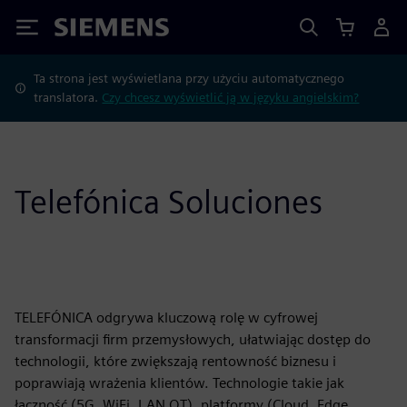
Siemens
Ta strona jest wyświetlana przy użyciu automatycznego
translatora.
Czy chcesz wyświetlić ją w języku angielskim?
Telefónica Soluciones
TELEFÓNICA odgrywa kluczową rolę w cyfrowej
transformacji firm przemysłowych, ułatwiając dostęp do
technologii, które zwiększają rentowność biznesu i
poprawiają wrażenia klientów. Technologie takie jak
łączność (5G, WiFi, LAN OT), platformy (Cloud, Edge,