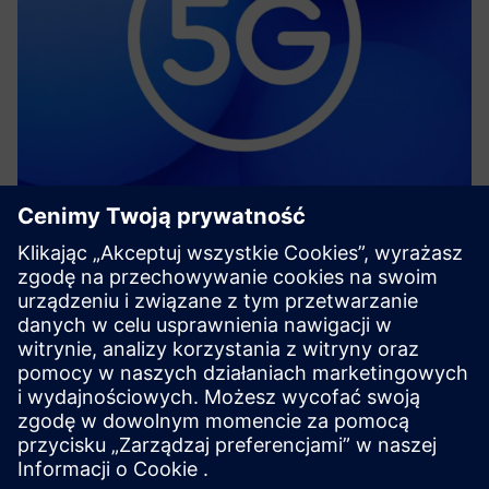
Private 5G for Flexible
Manufacturing
Telefónica’s private 5G enables secure, low-latency
connectivity for Siemens tech integration, driving flexible
manufacturing, intralogistics, real-time data, and IT/OT
convergence.
Dowiedz się więcej