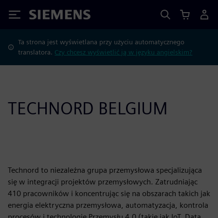
Siemens
Ta strona jest wyświetlana przy użyciu automatycznego
translatora.
Czy chcesz wyświetlić ją w języku angielskim?
TECHNORD BELGIUM
Technord to niezależna grupa przemysłowa specjalizująca
się w integracji projektów przemysłowych. Zatrudniając
410 pracowników i koncentrując się na obszarach takich jak
energia elektryczna przemysłowa, automatyzacja, kontrola
procesów i technologie Przemysłu 4.0 (takie jak IoT, Data