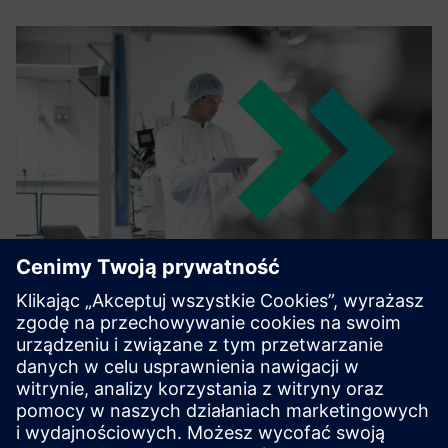
Opcenter Execution Pharma
Implementation Services
Technord has the team in place to design, engineer and
deploy Opcenter Execution Pharma projects.