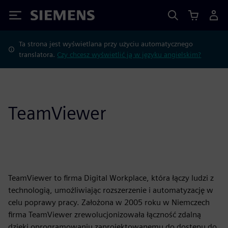
Siemens
Ta strona jest wyświetlana przy użyciu automatycznego
translatora.
Czy chcesz wyświetlić ją w języku angielskim?
TeamViewer
TeamViewer to firma Digital Workplace, która łączy ludzi z
technologią, umożliwiając rozszerzenie i automatyzację w
celu poprawy pracy. Założona w 2005 roku w Niemczech
firma TeamViewer zrewolucjonizowała łączność zdalną
dzięki oprogramowaniu zaprojektowanemu do dostępu do