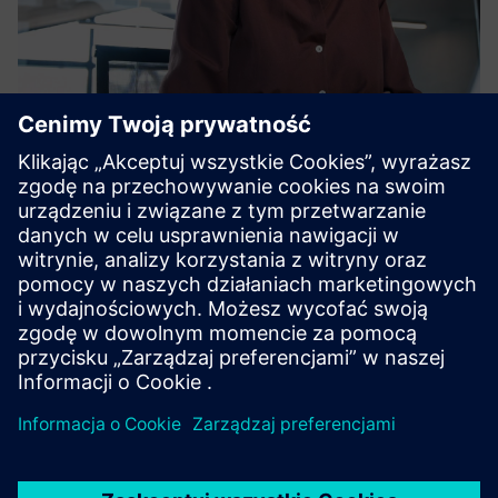
TeamViewer Tensor
TeamViewer Tensor, the remote connectivity platform
unifies enterprise-grade security, high performance, and
deep integrations into one solution for full remote
oversight of IT and OT environments.
Dowiedz się więcej