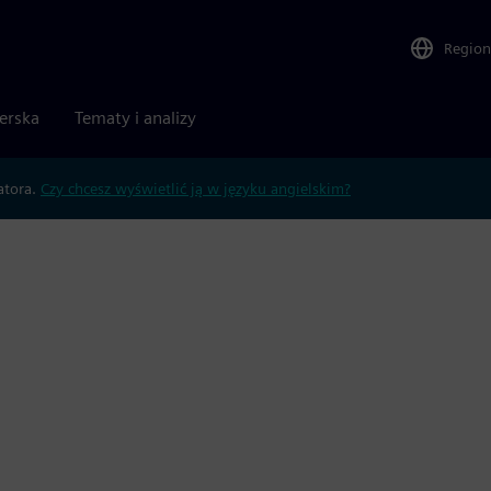
Region
nerska
Tematy i analizy
atora.
Czy chcesz wyświetlić ją w języku angielskim?