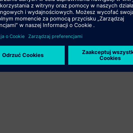
integrację produktu Siemens Xcelerator z produktem
własnym
Service
Zapewnia usługę dla produktu/rozwiązania Siemens
Xcelerator, która pomaga klientowi we wdrożeniu,
integracji, obsłudze lub konserwacji