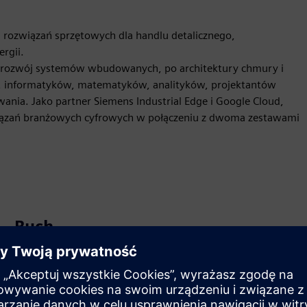
ozwiązań sprzętowych dla handlu detalicznego,
rgii.
k i rozwój systemów wbudowanych, po architektury chmury i
ów, informatyków, matematyków, analityków, projektantów
ania. Jako partner Siemens Industrial Edge i Google Cloud,
ązań branżowych cyfrowych w połączeniu z dwoma zestawami
Ruch
Build
Rozszerza lub buduje na bazie produktu/rozwiązania
Siemens Xcelerator poprzez tworzenie nowego produktu
lub tworzy nowe rozwiązanie dla klienta poprzez