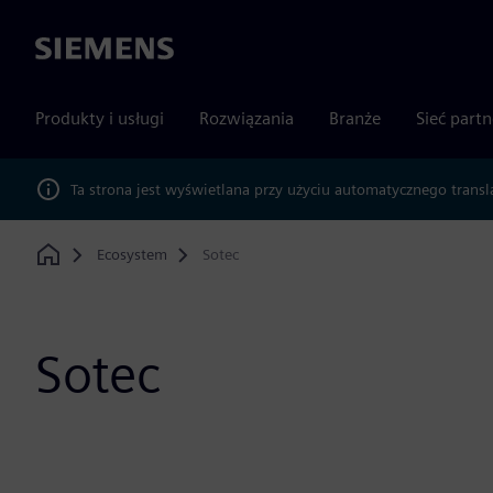
Siemens
Produkty i usługi
Rozwiązania
Branże
Sieć part
Ta strona jest wyświetlana przy użyciu automatycznego transl
Ecosystem
Sotec
Home
Sotec