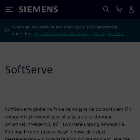
Siemens
Ta strona jest wyświetlana przy użyciu automatycznego
translatora.
Czy chcesz wyświetlić ją w języku angielskim?
SoftServe
SoftServe to globalna firma zajmująca się doradztwem IT i
usługami cyfrowymi specjalizującą się w chmurze,
sztucznej inteligencji, IoT i tworzeniu oprogramowania.
Pomaga firmom przyspieszyć innowacje dzięki
niestandardowym rozwiązaniom programowym, analizie